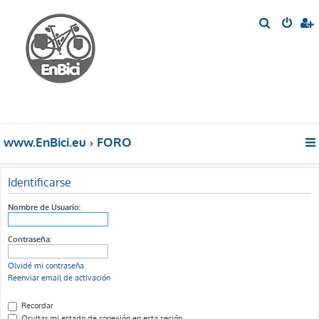
B
u
s
c
a
r
www.EnBici.eu
FORO
Identificarse
Nombre de Usuario:
Contraseña:
Olvidé mi contraseña
Reenviar email de activación
Recordar
Ocultar mi estado de conexión en esta sesión