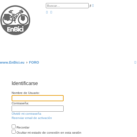
B
B
ú
u
s
s
q
c
u
a
e
r
d
a
a
v
a
n
z
a
d
a
www.EnBici.eu
FORO
Identificarse
Nombre de Usuario:
Contraseña:
Olvidé mi contraseña
Reenviar email de activación
Recordar
Ocultar mi estado de conexión en esta sesión