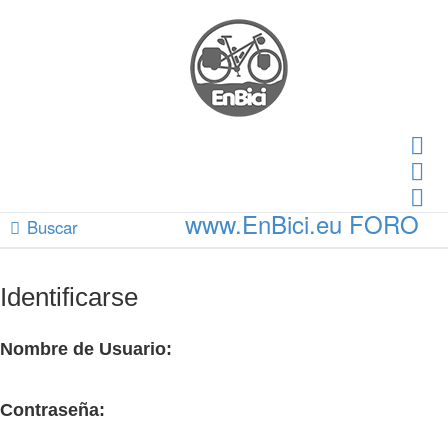
B
Temas sin respuesta
Temas activos
www.EnBici.eu
FORO
Buscar
Identificarse
Nombre de Usuario:
Contraseña: