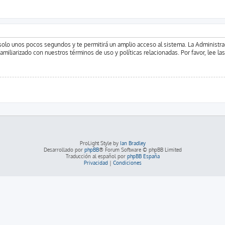
á solo unos pocos segundos y te permitirá un amplio acceso al sistema. La Administr
familiarizado con nuestros términos de uso y políticas relacionadas. Por favor, lee la
ProLight Style by
Ian Bradley
Desarrollado por
phpBB
® Forum Software © phpBB Limited
Traducción al español por
phpBB España
Privacidad
|
Condiciones