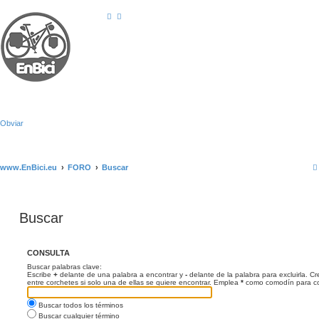
Obviar
www.EnBici.eu
FORO
Buscar
Buscar
CONSULTA
Buscar palabras clave:
Escribe
+
delante de una palabra a encontrar y
-
delante de la palabra para excluirla. C
entre corchetes si solo una de ellas se quiere encontrar. Emplea
*
como comodín para coi
Buscar todos los términos
Buscar cualquier término