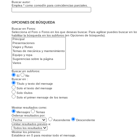
Buscar autor:
Emplea * como comodín para coincidencias parciales.
OPCIONES DE BÚSQUEDA
Buscar en Foros:
Selecciona el Foro o Foros en los que deseas buscar. Para agilizar puedes buscar en lo
habilitar la búsqueda en los subforos (en Opciones de búsqueda).
Buscar en subforos:
Sí
No
Buscar en :
Título y texto del mensaje
Solo el texto del mensaje
Solo títulos
Solo el primer mensaje de los temas
Mostrar resultados como:
Mensajes
Temas
Ordenar resultados por:
Ascendente
Descendente
Limitar resultados previos a:
Mostrar los primeros:
Establece en 0 para mostrar todo el mensaje.