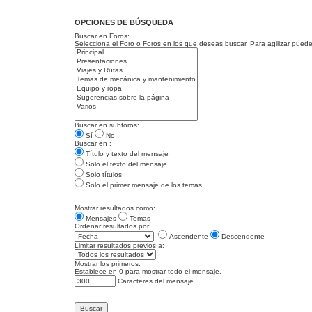
OPCIONES DE BÚSQUEDA
Buscar en Foros:
Selecciona el Foro o Foros en los que deseas buscar. Para agilizar pued
Buscar en subforos:
Sí
No
Buscar en :
Título y texto del mensaje
Solo el texto del mensaje
Solo títulos
Solo el primer mensaje de los temas
Mostrar resultados como:
Mensajes
Temas
Ordenar resultados por:
Ascendente
Descendente
Limitar resultados previos a:
Mostrar los primeros:
Establece en 0 para mostrar todo el mensaje.
Caracteres del mensaje