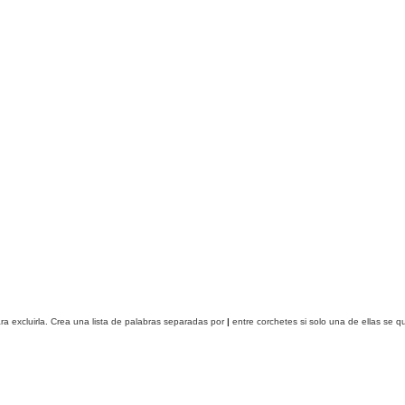
ra excluirla. Crea una lista de palabras separadas por
|
entre corchetes si solo una de ellas se 