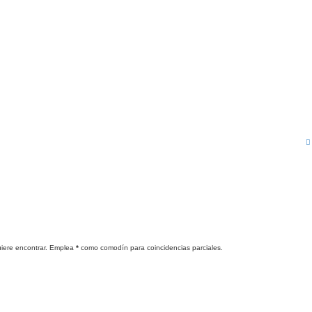
quiere encontrar. Emplea
*
como comodín para coincidencias parciales.