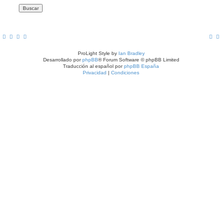
ProLight Style by
Ian Bradley
Desarrollado por
phpBB
® Forum Software © phpBB Limited
Traducción al español por
phpBB España
Privacidad
|
Condiciones