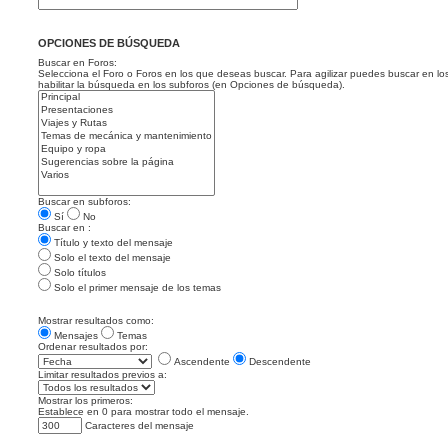
OPCIONES DE BÚSQUEDA
Buscar en Foros:
Selecciona el Foro o Foros en los que deseas buscar. Para agilizar puedes buscar en lo
habilitar la búsqueda en los subforos (en Opciones de búsqueda).
Buscar en subforos:
Sí
No
Buscar en :
Título y texto del mensaje
Solo el texto del mensaje
Solo títulos
Solo el primer mensaje de los temas
Mostrar resultados como:
Mensajes
Temas
Ordenar resultados por:
Ascendente
Descendente
Limitar resultados previos a:
Mostrar los primeros:
Establece en 0 para mostrar todo el mensaje.
Caracteres del mensaje