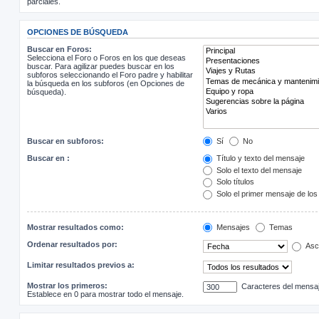
parciales.
OPCIONES DE BÚSQUEDA
Buscar en Foros:
Selecciona el Foro o Foros en los que deseas
buscar. Para agilizar puedes buscar en los
subforos seleccionando el Foro padre y habilitar
la búsqueda en los subforos (en Opciones de
búsqueda).
Buscar en subforos:
Sí
No
Buscar en :
Título y texto del mensaje
Solo el texto del mensaje
Solo títulos
Solo el primer mensaje de lo
Mostrar resultados como:
Mensajes
Temas
Ordenar resultados por:
Asc
Limitar resultados previos a:
Mostrar los primeros:
Caracteres del mensa
Establece en 0 para mostrar todo el mensaje.