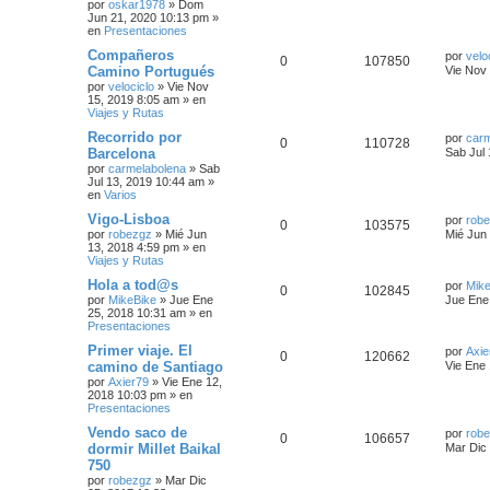
por
oskar1978
»
Dom
Jun 21, 2020 10:13 pm
»
en
Presentaciones
Compañeros
por
velo
0
107850
Camino Portugués
Vie Nov
por
velociclo
»
Vie Nov
15, 2019 8:05 am
» en
Viajes y Rutas
Recorrido por
por
carm
0
110728
Barcelona
Sab Jul
por
carmelabolena
»
Sab
Jul 13, 2019 10:44 am
»
en
Varios
Vigo-Lisboa
por
rob
0
103575
por
robezgz
»
Mié Jun
Mié Jun
13, 2018 4:59 pm
» en
Viajes y Rutas
Hola a tod@s
por
Mike
0
102845
por
MikeBike
»
Jue Ene
Jue Ene
25, 2018 10:31 am
» en
Presentaciones
Primer viaje. El
por
Axie
0
120662
camino de Santiago
Vie Ene
por
Axier79
»
Vie Ene 12,
2018 10:03 pm
» en
Presentaciones
Vendo saco de
por
rob
0
106657
dormir Millet Baikal
Mar Dic
750
por
robezgz
»
Mar Dic