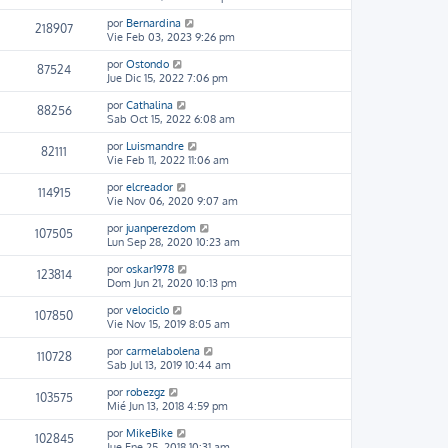
por
Bernardina
218907
Vie Feb 03, 2023 9:26 pm
por
Ostondo
87524
Jue Dic 15, 2022 7:06 pm
por
Cathalina
88256
Sab Oct 15, 2022 6:08 am
por
Luismandre
82111
Vie Feb 11, 2022 11:06 am
por
elcreador
114915
Vie Nov 06, 2020 9:07 am
por
juanperezdom
107505
Lun Sep 28, 2020 10:23 am
por
oskar1978
123814
Dom Jun 21, 2020 10:13 pm
por
velociclo
107850
Vie Nov 15, 2019 8:05 am
por
carmelabolena
110728
Sab Jul 13, 2019 10:44 am
por
robezgz
103575
Mié Jun 13, 2018 4:59 pm
por
MikeBike
102845
Jue Ene 25, 2018 10:31 am