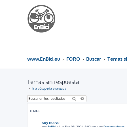
www.EnBici.eu
FORO
Buscar
Temas si
Temas sin respuesta
Ir a búsqueda avanzada
Buscar
Búsqueda avanzada
TEMAS
soy nuevo
por
EnBici
»
Lun Ene 08, 2024 8:02 pm
» en
Presentaciones