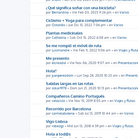
¿Qué significa soñar con una bicicleta?
por
Bernardina
»
Vie Feb 03, 2023 9:26 pm
» en
Varios
Ciclismo + Yoga para complementar
por
Ostondo
»
Jue Dic 15, 2022 7:06 pm
» en
Varios
Plantas medicinales
por
Cathalina
»
Sab Oct 15, 2022 6:08 am
» en
Varios
Se me rompió el móvil de ruta
por
Luismandre
»
Vie Feb 11, 2022 11:06 am
» en
Viajes y Rut
Me presento
por
elcreador
»
Vie Nov 06, 2020 9:07 am
» en
Presentacion
Hola!!
por
juanperezdom
»
Lun Sep 28, 2020 10:23 am
» en
Present
Salidas largas en las rutas
por
oskar1978
»
Dom Jun 21, 2020 10:13 pm
» en
Presentacion
Compañeros Camino Portugués
por
velociclo
»
Vie Nov 15, 2019 8:05 am
» en
Viajes y Rutas
Recorrido por Barcelona
por
carmelabolena
»
Sab Jul 13, 2019 10:44 am
» en
Varios
Vigo-Lisboa
por
robezgz
»
Mié Jun 13, 2018 4:59 pm
» en
Viajes y Rutas
Hola a tod@s