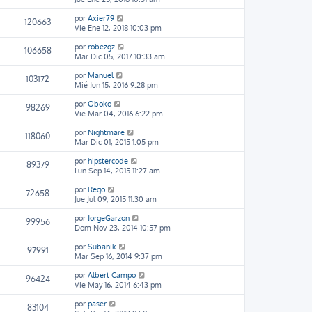
por
Axier79
120663
Vie Ene 12, 2018 10:03 pm
por
robezgz
106658
Mar Dic 05, 2017 10:33 am
por
Manuel
103172
Mié Jun 15, 2016 9:28 pm
por
Oboko
98269
Vie Mar 04, 2016 6:22 pm
por
Nightmare
118060
Mar Dic 01, 2015 1:05 pm
por
hipstercode
89379
Lun Sep 14, 2015 11:27 am
por
Rego
72658
Jue Jul 09, 2015 11:30 am
por
JorgeGarzon
99956
Dom Nov 23, 2014 10:57 pm
por
Subanik
97991
Mar Sep 16, 2014 9:37 pm
por
Albert Campo
96424
Vie May 16, 2014 6:43 pm
por
paser
83104