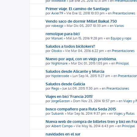
por
MikeBike
»
Jue Ene 25, 2018 10:31 am
» en
Presentacione
Primer viaje. El camino de Santiago
por
Axier79
»
Vie Ene 12, 2018 10:03 pm
» en
Presentaciones
Vendo saco de dormir Millet Baikal 750
por
robezgz
»
Mar Dic 05, 2017 10:33 am
» en
Varios
remolque para bici
por
Manuel
»
Mié Jun 15, 2016 9:28 pm
» en
Equipo y ropa
Saludos a todos bicilokers!!
por
Oboko
»
Vie Mar 04, 2016 6:22 pm
» en
Presentaciones
Nuevo por aqui, con un viejo problema.
por
Nightmare
»
Mar Dic 01, 2015 1:05 pm
» en
Principal
Saludos desde Alicante y Murcia
por
hipstercode
»
Lun Sep 14, 2015 11:27 am
» en
Presentacio
Saludos desde Galicia
por
Rego
»
Jue Jul 09, 2015 11:30 am
» en
Presentaciones
Viajes en bici 'Francia 2015'
por
JorgeGarzon
»
Dom Nov 23, 2014 10:57 pm
» en
Viajes y 
busco compañero para Ruta Seda 2015
por
Subanik
»
Mar Sep 16, 2014 9:37 pm
» en
Viajes y Rutas
Nueva web de compra de billetes tren y bici en Fr
por
Albert Campo
»
Vie May 16, 2014 6:43 pm
» en
Principal
navidades en el sur