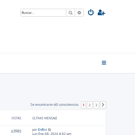
Buscar
Búsqueda avanzada
Se encontraron 60 coincidencias
1
2
3
Siguiente
VISTAS
ÚLTIMO MENSAJE
por
EnBici
63985
Lun Ene 08, 2024 8:02 pm