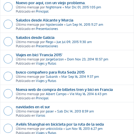
Nuevo por aqui, con un viejo problema.
Último mensaje por
Nightmare
«
Mar Dic 01, 2015 1:05 pm
Publicado en
Principal
Saludos desde Alicante y Murcia
Último mensaje por
hipstercode
«
Lun Sep 14, 2015 11:27 am
Publicado en
Presentaciones
Saludos desde Galicia
Último mensaje por
Rego
«
Jue Jul 09, 2015 11:30 am
Publicado en
Presentaciones
Viajes en bici 'Francia 2015'
Último mensaje por
JorgeGarzon
«
Dom Nov 23, 2014 10:57 pm
Publicado en
Viajes y Rutas
busco compañero para Ruta Seda 2015
Último mensaje por
Subanik
«
Mar Sep 16, 2014 9:37 pm
Publicado en
Viajes y Rutas
Nueva web de compra de billetes tren y bici en Francia
Último mensaje por
Albert Campo
«
Vie May 16, 2014 6:43 pm
Publicado en
Principal
navidades en el sur
Último mensaje por
paser
«
Sab Dic 14, 2013 8:59 am
Publicado en
Varios
Avilés Shanghai en bicicleta por la ruta de la seda
Último mensaje por
unbiciclista
«
Lun Nov 18, 2013 6:27 pm
Publicado en
Viajes y Rutas