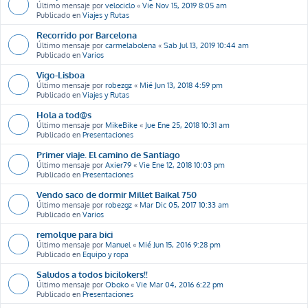
Último mensaje por
velociclo
«
Vie Nov 15, 2019 8:05 am
Publicado en
Viajes y Rutas
Recorrido por Barcelona
Último mensaje por
carmelabolena
«
Sab Jul 13, 2019 10:44 am
Publicado en
Varios
Vigo-Lisboa
Último mensaje por
robezgz
«
Mié Jun 13, 2018 4:59 pm
Publicado en
Viajes y Rutas
Hola a tod@s
Último mensaje por
MikeBike
«
Jue Ene 25, 2018 10:31 am
Publicado en
Presentaciones
Primer viaje. El camino de Santiago
Último mensaje por
Axier79
«
Vie Ene 12, 2018 10:03 pm
Publicado en
Presentaciones
Vendo saco de dormir Millet Baikal 750
Último mensaje por
robezgz
«
Mar Dic 05, 2017 10:33 am
Publicado en
Varios
remolque para bici
Último mensaje por
Manuel
«
Mié Jun 15, 2016 9:28 pm
Publicado en
Equipo y ropa
Saludos a todos bicilokers!!
Último mensaje por
Oboko
«
Vie Mar 04, 2016 6:22 pm
Publicado en
Presentaciones