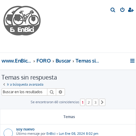
B
u
s
c
a
r
www.EnBici.eu
FORO
Buscar
Temas sin respuesta
Temas sin respuesta
Ir a búsqueda avanzada
Buscar
Búsqueda avanzada
Se encontraron 60 coincidencias
1
2
3
Siguiente
Temas
soy nuevo
Último mensaje por
EnBici
«
Lun Ene 08, 2024 8:02 pm