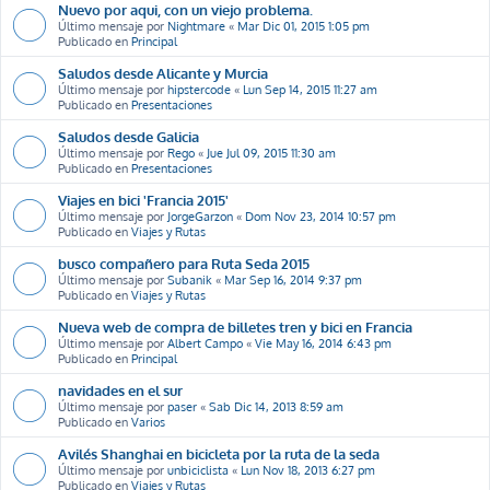
Nuevo por aqui, con un viejo problema.
Último mensaje por
Nightmare
«
Mar Dic 01, 2015 1:05 pm
Publicado en
Principal
Saludos desde Alicante y Murcia
Último mensaje por
hipstercode
«
Lun Sep 14, 2015 11:27 am
Publicado en
Presentaciones
Saludos desde Galicia
Último mensaje por
Rego
«
Jue Jul 09, 2015 11:30 am
Publicado en
Presentaciones
Viajes en bici 'Francia 2015'
Último mensaje por
JorgeGarzon
«
Dom Nov 23, 2014 10:57 pm
Publicado en
Viajes y Rutas
busco compañero para Ruta Seda 2015
Último mensaje por
Subanik
«
Mar Sep 16, 2014 9:37 pm
Publicado en
Viajes y Rutas
Nueva web de compra de billetes tren y bici en Francia
Último mensaje por
Albert Campo
«
Vie May 16, 2014 6:43 pm
Publicado en
Principal
navidades en el sur
Último mensaje por
paser
«
Sab Dic 14, 2013 8:59 am
Publicado en
Varios
Avilés Shanghai en bicicleta por la ruta de la seda
Último mensaje por
unbiciclista
«
Lun Nov 18, 2013 6:27 pm
Publicado en
Viajes y Rutas