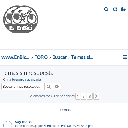
B
u
s
c
a
r
www.EnBici.eu
FORO
Buscar
Temas sin respuesta
Temas sin respuesta
Ir a búsqueda avanzada
Buscar
Búsqueda avanzada
Se encontraron 60 coincidencias
1
2
3
Siguiente
Temas
soy nuevo
Último mensaje por
EnBici
«
Lun Ene 08, 2024 8:02 pm