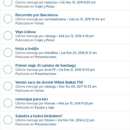
Último mensaje por
velociclo
«
Vie Nov 15, 2019 8:05 am
Publicado en
Viajes y Rutas
Recorrido por Barcelona
Último mensaje por
carmelabolena
«
Sab Jul 13, 2019 10:44 am
Publicado en
Varios
Vigo-Lisboa
Último mensaje por
robezgz
«
Mié Jun 13, 2018 4:59 pm
Publicado en
Viajes y Rutas
Hola a tod@s
Último mensaje por
MikeBike
«
Jue Ene 25, 2018 10:31 am
Publicado en
Presentaciones
Primer viaje. El camino de Santiago
Último mensaje por
Axier79
«
Vie Ene 12, 2018 10:03 pm
Publicado en
Presentaciones
Vendo saco de dormir Millet Baikal 750
Último mensaje por
robezgz
«
Mar Dic 05, 2017 10:33 am
Publicado en
Varios
remolque para bici
Último mensaje por
Manuel
«
Mié Jun 15, 2016 9:28 pm
Publicado en
Equipo y ropa
Saludos a todos bicilokers!!
Último mensaje por
Oboko
«
Vie Mar 04, 2016 6:22 pm
Publicado en
Presentaciones