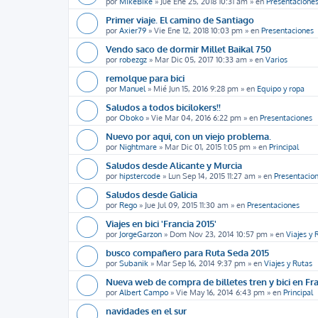
por
MikeBike
»
Jue Ene 25, 2018 10:31 am
» en
Presentacione
Primer viaje. El camino de Santiago
por
Axier79
»
Vie Ene 12, 2018 10:03 pm
» en
Presentaciones
Vendo saco de dormir Millet Baikal 750
por
robezgz
»
Mar Dic 05, 2017 10:33 am
» en
Varios
remolque para bici
por
Manuel
»
Mié Jun 15, 2016 9:28 pm
» en
Equipo y ropa
Saludos a todos bicilokers!!
por
Oboko
»
Vie Mar 04, 2016 6:22 pm
» en
Presentaciones
Nuevo por aqui, con un viejo problema.
por
Nightmare
»
Mar Dic 01, 2015 1:05 pm
» en
Principal
Saludos desde Alicante y Murcia
por
hipstercode
»
Lun Sep 14, 2015 11:27 am
» en
Presentacio
Saludos desde Galicia
por
Rego
»
Jue Jul 09, 2015 11:30 am
» en
Presentaciones
Viajes en bici 'Francia 2015'
por
JorgeGarzon
»
Dom Nov 23, 2014 10:57 pm
» en
Viajes y 
busco compañero para Ruta Seda 2015
por
Subanik
»
Mar Sep 16, 2014 9:37 pm
» en
Viajes y Rutas
Nueva web de compra de billetes tren y bici en Fr
por
Albert Campo
»
Vie May 16, 2014 6:43 pm
» en
Principal
navidades en el sur