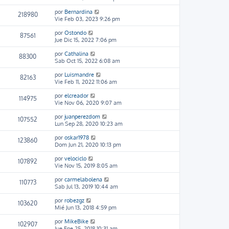
por
Bernardina
218980
Vie Feb 03, 2023 9:26 pm
por
Ostondo
87561
Jue Dic 15, 2022 7:06 pm
por
Cathalina
88300
Sab Oct 15, 2022 6:08 am
por
Luismandre
82163
Vie Feb 11, 2022 11:06 am
por
elcreador
114975
Vie Nov 06, 2020 9:07 am
por
juanperezdom
107552
Lun Sep 28, 2020 10:23 am
por
oskar1978
123860
Dom Jun 21, 2020 10:13 pm
por
velociclo
107892
Vie Nov 15, 2019 8:05 am
por
carmelabolena
110773
Sab Jul 13, 2019 10:44 am
por
robezgz
103620
Mié Jun 13, 2018 4:59 pm
por
MikeBike
102907
Jue Ene 25, 2018 10:31 am