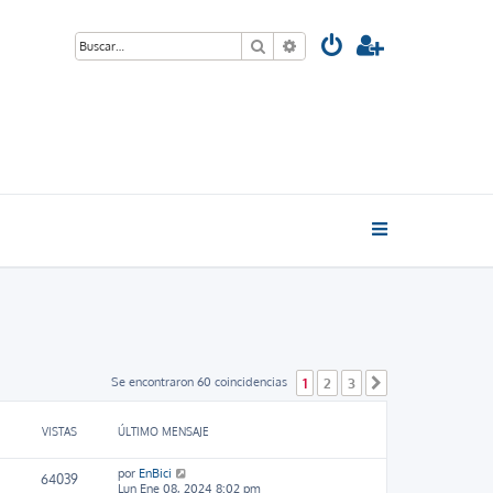
Buscar
Búsqueda avanzada
Se encontraron 60 coincidencias
1
2
3
Siguiente
VISTAS
ÚLTIMO MENSAJE
por
EnBici
64039
Lun Ene 08, 2024 8:02 pm