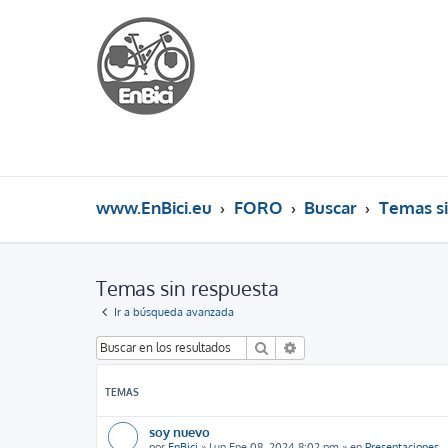
www.EnBici.eu
FORO
Buscar
Temas si
Temas sin respuesta
Ir a búsqueda avanzada
Buscar
Búsqueda avanzada
TEMAS
soy nuevo
por
EnBici
»
Lun Ene 08, 2024 8:02 pm
» en
Presentaciones