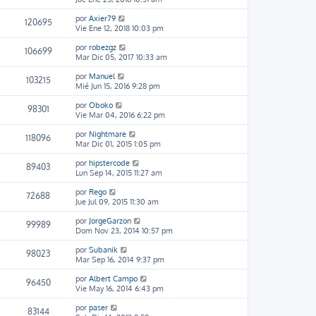
por
Axier79
120695
Vie Ene 12, 2018 10:03 pm
por
robezgz
106699
Mar Dic 05, 2017 10:33 am
por
Manuel
103215
Mié Jun 15, 2016 9:28 pm
por
Oboko
98301
Vie Mar 04, 2016 6:22 pm
por
Nightmare
118096
Mar Dic 01, 2015 1:05 pm
por
hipstercode
89403
Lun Sep 14, 2015 11:27 am
por
Rego
72688
Jue Jul 09, 2015 11:30 am
por
JorgeGarzon
99989
Dom Nov 23, 2014 10:57 pm
por
Subanik
98023
Mar Sep 16, 2014 9:37 pm
por
Albert Campo
96450
Vie May 16, 2014 6:43 pm
por
paser
83144