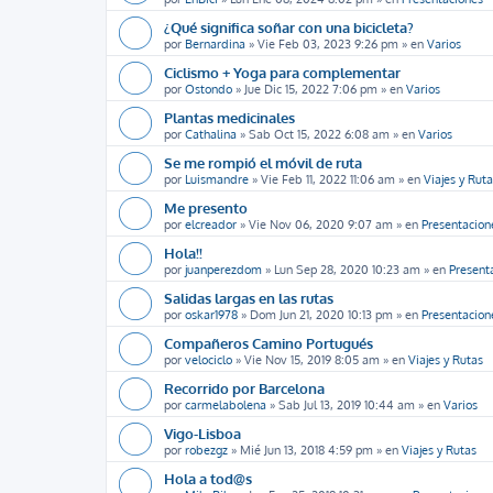
¿Qué significa soñar con una bicicleta?
por
Bernardina
»
Vie Feb 03, 2023 9:26 pm
» en
Varios
Ciclismo + Yoga para complementar
por
Ostondo
»
Jue Dic 15, 2022 7:06 pm
» en
Varios
Plantas medicinales
por
Cathalina
»
Sab Oct 15, 2022 6:08 am
» en
Varios
Se me rompió el móvil de ruta
por
Luismandre
»
Vie Feb 11, 2022 11:06 am
» en
Viajes y Rut
Me presento
por
elcreador
»
Vie Nov 06, 2020 9:07 am
» en
Presentacion
Hola!!
por
juanperezdom
»
Lun Sep 28, 2020 10:23 am
» en
Present
Salidas largas en las rutas
por
oskar1978
»
Dom Jun 21, 2020 10:13 pm
» en
Presentacion
Compañeros Camino Portugués
por
velociclo
»
Vie Nov 15, 2019 8:05 am
» en
Viajes y Rutas
Recorrido por Barcelona
por
carmelabolena
»
Sab Jul 13, 2019 10:44 am
» en
Varios
Vigo-Lisboa
por
robezgz
»
Mié Jun 13, 2018 4:59 pm
» en
Viajes y Rutas
Hola a tod@s