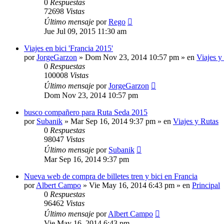
0
Respuestas
72698
Vistas
Último mensaje
por
Rego
Jue Jul 09, 2015 11:30 am
Viajes en bici 'Francia 2015'
por
JorgeGarzon
»
Dom Nov 23, 2014 10:57 pm
» en
Viajes y
0
Respuestas
100008
Vistas
Último mensaje
por
JorgeGarzon
Dom Nov 23, 2014 10:57 pm
busco compañero para Ruta Seda 2015
por
Subanik
»
Mar Sep 16, 2014 9:37 pm
» en
Viajes y Rutas
0
Respuestas
98047
Vistas
Último mensaje
por
Subanik
Mar Sep 16, 2014 9:37 pm
Nueva web de compra de billetes tren y bici en Francia
por
Albert Campo
»
Vie May 16, 2014 6:43 pm
» en
Principal
0
Respuestas
96462
Vistas
Último mensaje
por
Albert Campo
Vie May 16, 2014 6:43 pm