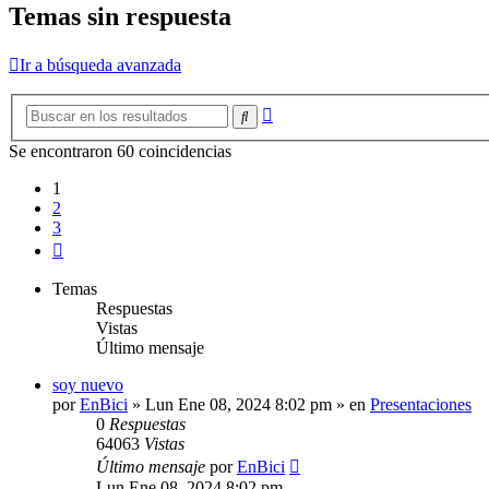
Temas sin respuesta
Ir a búsqueda avanzada
Búsqueda
Buscar
avanzada
Se encontraron 60 coincidencias
1
2
3
Siguiente
Temas
Respuestas
Vistas
Último mensaje
soy nuevo
por
EnBici
»
Lun Ene 08, 2024 8:02 pm
» en
Presentaciones
0
Respuestas
64063
Vistas
Último mensaje
por
EnBici
Lun Ene 08, 2024 8:02 pm