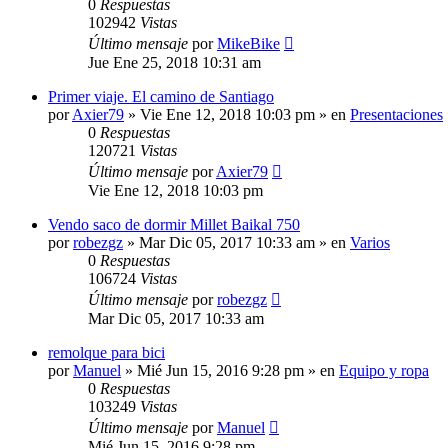
0
Respuestas
102942
Vistas
Último mensaje
por
MikeBike
Jue Ene 25, 2018 10:31 am
Primer viaje. El camino de Santiago
por
Axier79
»
Vie Ene 12, 2018 10:03 pm
» en
Presentaciones
0
Respuestas
120721
Vistas
Último mensaje
por
Axier79
Vie Ene 12, 2018 10:03 pm
Vendo saco de dormir Millet Baikal 750
por
robezgz
»
Mar Dic 05, 2017 10:33 am
» en
Varios
0
Respuestas
106724
Vistas
Último mensaje
por
robezgz
Mar Dic 05, 2017 10:33 am
remolque para bici
por
Manuel
»
Mié Jun 15, 2016 9:28 pm
» en
Equipo y ropa
0
Respuestas
103249
Vistas
Último mensaje
por
Manuel
Mié Jun 15, 2016 9:28 pm