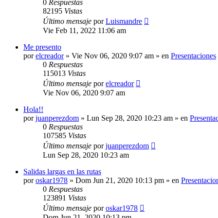
0
Respuestas
82195
Vistas
Último mensaje
por
Luismandre
Vie Feb 11, 2022 11:06 am
Me presento
por
elcreador
»
Vie Nov 06, 2020 9:07 am
» en
Presentaciones
0
Respuestas
115013
Vistas
Último mensaje
por
elcreador
Vie Nov 06, 2020 9:07 am
Hola!!
por
juanperezdom
»
Lun Sep 28, 2020 10:23 am
» en
Presenta
0
Respuestas
107585
Vistas
Último mensaje
por
juanperezdom
Lun Sep 28, 2020 10:23 am
Salidas largas en las rutas
por
oskar1978
»
Dom Jun 21, 2020 10:13 pm
» en
Presentacio
0
Respuestas
123891
Vistas
Último mensaje
por
oskar1978
Dom Jun 21, 2020 10:13 pm