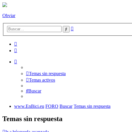
Obviar
Búsqueda
Buscar
avanzada
Temas sin respuesta
Temas activos
Buscar
www.EnBici.eu
FORO
Buscar
Temas sin respuesta
Temas sin respuesta
Ir a búsqueda avanzada