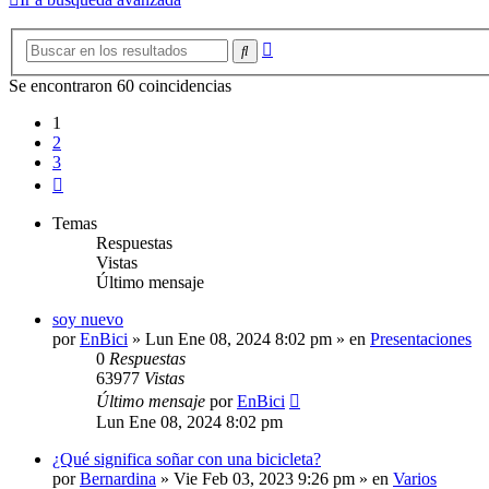
Búsqueda
Buscar
avanzada
Se encontraron 60 coincidencias
1
2
3
Siguiente
Temas
Respuestas
Vistas
Último mensaje
soy nuevo
por
EnBici
»
Lun Ene 08, 2024 8:02 pm
» en
Presentaciones
0
Respuestas
63977
Vistas
Último mensaje
por
EnBici
Lun Ene 08, 2024 8:02 pm
¿Qué significa soñar con una bicicleta?
por
Bernardina
»
Vie Feb 03, 2023 9:26 pm
» en
Varios