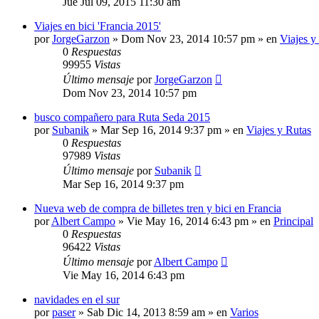
Jue Jul 09, 2015 11:30 am
Viajes en bici 'Francia 2015'
por
JorgeGarzon
»
Dom Nov 23, 2014 10:57 pm
» en
Viajes y
0
Respuestas
99955
Vistas
Último mensaje
por
JorgeGarzon
Dom Nov 23, 2014 10:57 pm
busco compañero para Ruta Seda 2015
por
Subanik
»
Mar Sep 16, 2014 9:37 pm
» en
Viajes y Rutas
0
Respuestas
97989
Vistas
Último mensaje
por
Subanik
Mar Sep 16, 2014 9:37 pm
Nueva web de compra de billetes tren y bici en Francia
por
Albert Campo
»
Vie May 16, 2014 6:43 pm
» en
Principal
0
Respuestas
96422
Vistas
Último mensaje
por
Albert Campo
Vie May 16, 2014 6:43 pm
navidades en el sur
por
paser
»
Sab Dic 14, 2013 8:59 am
» en
Varios