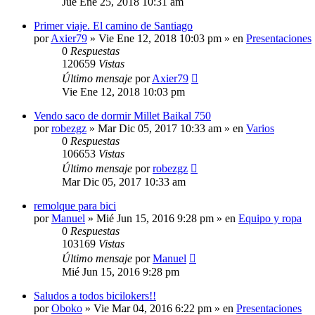
Jue Ene 25, 2018 10:31 am
Primer viaje. El camino de Santiago
por
Axier79
»
Vie Ene 12, 2018 10:03 pm
» en
Presentaciones
0
Respuestas
120659
Vistas
Último mensaje
por
Axier79
Vie Ene 12, 2018 10:03 pm
Vendo saco de dormir Millet Baikal 750
por
robezgz
»
Mar Dic 05, 2017 10:33 am
» en
Varios
0
Respuestas
106653
Vistas
Último mensaje
por
robezgz
Mar Dic 05, 2017 10:33 am
remolque para bici
por
Manuel
»
Mié Jun 15, 2016 9:28 pm
» en
Equipo y ropa
0
Respuestas
103169
Vistas
Último mensaje
por
Manuel
Mié Jun 15, 2016 9:28 pm
Saludos a todos bicilokers!!
por
Oboko
»
Vie Mar 04, 2016 6:22 pm
» en
Presentaciones