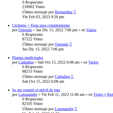
0
Respuestas
218902
Vistas
Último mensaje
por
Bernardina
Vie Feb 03, 2023 9:26 pm
Ciclismo + Yoga para complementar
por
Ostondo
»
Jue Dic 15, 2022 7:06 pm
» en
Varios
0
Respuestas
87522
Vistas
Último mensaje
por
Ostondo
Jue Dic 15, 2022 7:06 pm
Plantas medicinales
por
Cathalina
»
Sab Oct 15, 2022 6:08 am
» en
Varios
0
Respuestas
88253
Vistas
Último mensaje
por
Cathalina
Sab Oct 15, 2022 6:08 am
Se me rompió el móvil de ruta
por
Luismandre
»
Vie Feb 11, 2022 11:06 am
» en
Viajes y Rut
0
Respuestas
82105
Vistas
Último mensaje
por
Luismandre