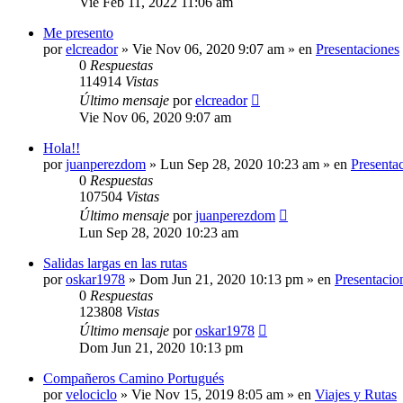
Vie Feb 11, 2022 11:06 am
Me presento
por
elcreador
»
Vie Nov 06, 2020 9:07 am
» en
Presentaciones
0
Respuestas
114914
Vistas
Último mensaje
por
elcreador
Vie Nov 06, 2020 9:07 am
Hola!!
por
juanperezdom
»
Lun Sep 28, 2020 10:23 am
» en
Presenta
0
Respuestas
107504
Vistas
Último mensaje
por
juanperezdom
Lun Sep 28, 2020 10:23 am
Salidas largas en las rutas
por
oskar1978
»
Dom Jun 21, 2020 10:13 pm
» en
Presentacio
0
Respuestas
123808
Vistas
Último mensaje
por
oskar1978
Dom Jun 21, 2020 10:13 pm
Compañeros Camino Portugués
por
velociclo
»
Vie Nov 15, 2019 8:05 am
» en
Viajes y Rutas