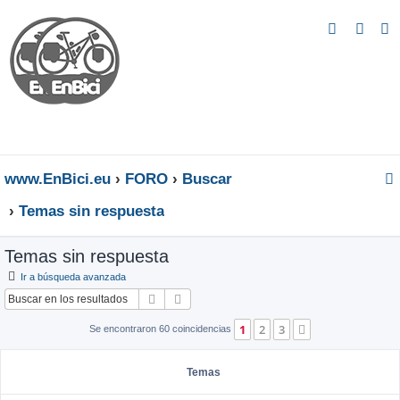
B
u
s
c
a
r
www.EnBici.eu
FORO
Buscar
Temas sin respuesta
Temas sin respuesta
Ir a búsqueda avanzada
Buscar
Búsqueda avanzada
1
2
3
Siguiente
Se encontraron 60 coincidencias
Temas