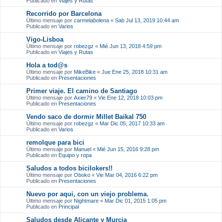
Publicado en
Viajes y Rutas
Recorrido por Barcelona
Último mensaje por
carmelabolena
«
Sab Jul 13, 2019 10:44 am
Publicado en
Varios
Vigo-Lisboa
Último mensaje por
robezgz
«
Mié Jun 13, 2018 4:59 pm
Publicado en
Viajes y Rutas
Hola a tod@s
Último mensaje por
MikeBike
«
Jue Ene 25, 2018 10:31 am
Publicado en
Presentaciones
Primer viaje. El camino de Santiago
Último mensaje por
Axier79
«
Vie Ene 12, 2018 10:03 pm
Publicado en
Presentaciones
Vendo saco de dormir Millet Baikal 750
Último mensaje por
robezgz
«
Mar Dic 05, 2017 10:33 am
Publicado en
Varios
remolque para bici
Último mensaje por
Manuel
«
Mié Jun 15, 2016 9:28 pm
Publicado en
Equipo y ropa
Saludos a todos bicilokers!!
Último mensaje por
Oboko
«
Vie Mar 04, 2016 6:22 pm
Publicado en
Presentaciones
Nuevo por aqui, con un viejo problema.
Último mensaje por
Nightmare
«
Mar Dic 01, 2015 1:05 pm
Publicado en
Principal
Saludos desde Alicante y Murcia