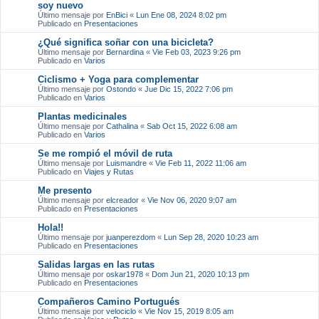
soy nuevo
Último mensaje por
EnBici
«
Lun Ene 08, 2024 8:02 pm
Publicado en
Presentaciones
¿Qué significa soñar con una bicicleta?
Último mensaje por
Bernardina
«
Vie Feb 03, 2023 9:26 pm
Publicado en
Varios
Ciclismo + Yoga para complementar
Último mensaje por
Ostondo
«
Jue Dic 15, 2022 7:06 pm
Publicado en
Varios
Plantas medicinales
Último mensaje por
Cathalina
«
Sab Oct 15, 2022 6:08 am
Publicado en
Varios
Se me rompió el móvil de ruta
Último mensaje por
Luismandre
«
Vie Feb 11, 2022 11:06 am
Publicado en
Viajes y Rutas
Me presento
Último mensaje por
elcreador
«
Vie Nov 06, 2020 9:07 am
Publicado en
Presentaciones
Hola!!
Último mensaje por
juanperezdom
«
Lun Sep 28, 2020 10:23 am
Publicado en
Presentaciones
Salidas largas en las rutas
Último mensaje por
oskar1978
«
Dom Jun 21, 2020 10:13 pm
Publicado en
Presentaciones
Compañeros Camino Portugués
Último mensaje por
velociclo
«
Vie Nov 15, 2019 8:05 am