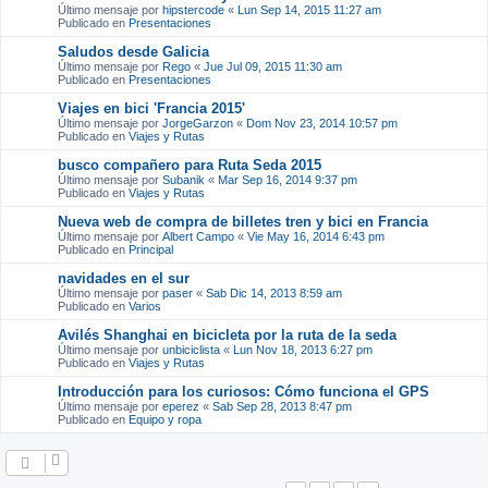
Último mensaje por
hipstercode
«
Lun Sep 14, 2015 11:27 am
Publicado en
Presentaciones
Saludos desde Galicia
Último mensaje por
Rego
«
Jue Jul 09, 2015 11:30 am
Publicado en
Presentaciones
Viajes en bici 'Francia 2015'
Último mensaje por
JorgeGarzon
«
Dom Nov 23, 2014 10:57 pm
Publicado en
Viajes y Rutas
busco compañero para Ruta Seda 2015
Último mensaje por
Subanik
«
Mar Sep 16, 2014 9:37 pm
Publicado en
Viajes y Rutas
Nueva web de compra de billetes tren y bici en Francia
Último mensaje por
Albert Campo
«
Vie May 16, 2014 6:43 pm
Publicado en
Principal
navidades en el sur
Último mensaje por
paser
«
Sab Dic 14, 2013 8:59 am
Publicado en
Varios
Avilés Shanghai en bicicleta por la ruta de la seda
Último mensaje por
unbiciclista
«
Lun Nov 18, 2013 6:27 pm
Publicado en
Viajes y Rutas
Introducción para los curiosos: Cómo funciona el GPS
Último mensaje por
eperez
«
Sab Sep 28, 2013 8:47 pm
Publicado en
Equipo y ropa