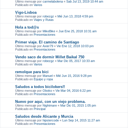
Último mensaje por
carmelabolena
«
Sab Jul 13, 2019 10:44 am
Publicado en
Varios
Vigo-Lisboa
Último mensaje por
robezgz
«
Mié Jun 13, 2018 4:59 pm
Publicado en
Viajes y Rutas
Hola a tod@s
Último mensaje por
MikeBike
«
Jue Ene 25, 2018 10:31 am
Publicado en
Presentaciones
Primer viaje. El camino de Santiago
Último mensaje por
Axier79
«
Vie Ene 12, 2018 10:03 pm
Publicado en
Presentaciones
Vendo saco de dormir Millet Baikal 750
Último mensaje por
robezgz
«
Mar Dic 05, 2017 10:33 am
Publicado en
Varios
remolque para bici
Último mensaje por
Manuel
«
Mié Jun 15, 2016 9:28 pm
Publicado en
Equipo y ropa
Saludos a todos bicilokers!!
Último mensaje por
Oboko
«
Vie Mar 04, 2016 6:22 pm
Publicado en
Presentaciones
Nuevo por aqui, con un viejo problema.
Último mensaje por
Nightmare
«
Mar Dic 01, 2015 1:05 pm
Publicado en
Principal
Saludos desde Alicante y Murcia
Último mensaje por
hipstercode
«
Lun Sep 14, 2015 11:27 am
Publicado en
Presentaciones