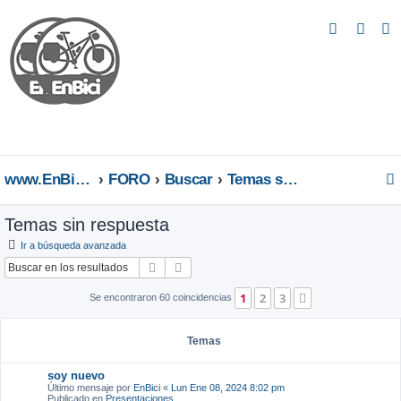
B
u
s
c
a
r
www.EnBici.eu
FORO
Buscar
Temas sin respuesta
Temas sin respuesta
Ir a búsqueda avanzada
Buscar
Búsqueda avanzada
1
2
3
Siguiente
Se encontraron 60 coincidencias
Temas
soy nuevo
Último mensaje por
EnBici
«
Lun Ene 08, 2024 8:02 pm
Publicado en
Presentaciones