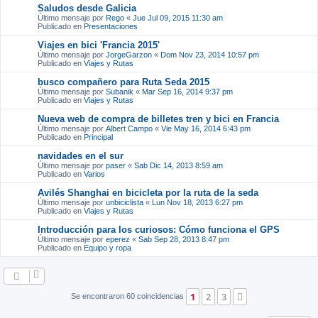
Saludos desde Galicia
Último mensaje por
Rego
«
Jue Jul 09, 2015 11:30 am
Publicado en
Presentaciones
Viajes en bici 'Francia 2015'
Último mensaje por
JorgeGarzon
«
Dom Nov 23, 2014 10:57 pm
Publicado en
Viajes y Rutas
busco compañero para Ruta Seda 2015
Último mensaje por
Subanik
«
Mar Sep 16, 2014 9:37 pm
Publicado en
Viajes y Rutas
Nueva web de compra de billetes tren y bici en Francia
Último mensaje por
Albert Campo
«
Vie May 16, 2014 6:43 pm
Publicado en
Principal
navidades en el sur
Último mensaje por
paser
«
Sab Dic 14, 2013 8:59 am
Publicado en
Varios
Avilés Shanghai en bicicleta por la ruta de la seda
Último mensaje por
unbiciclista
«
Lun Nov 18, 2013 6:27 pm
Publicado en
Viajes y Rutas
Introducción para los curiosos: Cómo funciona el GPS
Último mensaje por
eperez
«
Sab Sep 28, 2013 8:47 pm
Publicado en
Equipo y ropa
1
2
3
Siguiente
Se encontraron 60 coincidencias