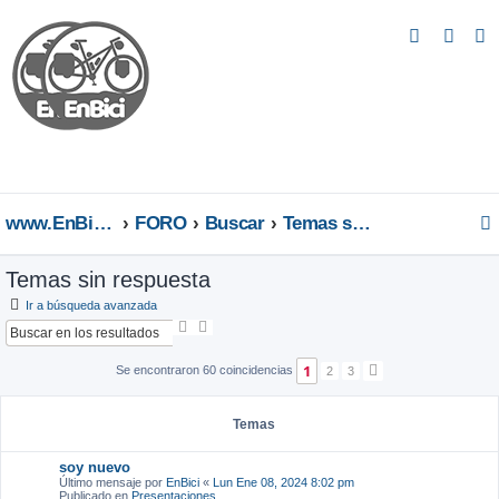
B
u
s
c
a
r
www.EnBici.eu
FORO
Buscar
Temas sin respuesta
Temas sin respuesta
Ir a búsqueda avanzada
B
B
u
ú
s
s
1
Se encontraron 60 coincidencias
2
3
S
c
q
i
a
u
g
r
e
u
d
Temas
i
a
e
a
n
t
soy nuevo
v
e
a
Último mensaje por
EnBici
«
Lun Ene 08, 2024 8:02 pm
Publicado en
Presentaciones
n