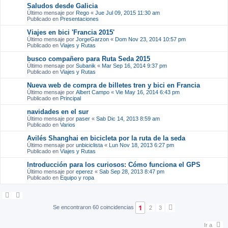
Saludos desde Galicia
Último mensaje por
Rego
«
Jue Jul 09, 2015 11:30 am
Publicado en
Presentaciones
Viajes en bici 'Francia 2015'
Último mensaje por
JorgeGarzon
«
Dom Nov 23, 2014 10:57 pm
Publicado en
Viajes y Rutas
busco compañero para Ruta Seda 2015
Último mensaje por
Subanik
«
Mar Sep 16, 2014 9:37 pm
Publicado en
Viajes y Rutas
Nueva web de compra de billetes tren y bici en Francia
Último mensaje por
Albert Campo
«
Vie May 16, 2014 6:43 pm
Publicado en
Principal
navidades en el sur
Último mensaje por
paser
«
Sab Dic 14, 2013 8:59 am
Publicado en
Varios
Avilés Shanghai en bicicleta por la ruta de la seda
Último mensaje por
unbiciclista
«
Lun Nov 18, 2013 6:27 pm
Publicado en
Viajes y Rutas
Introducción para los curiosos: Cómo funciona el GPS
Último mensaje por
eperez
«
Sab Sep 28, 2013 8:47 pm
Publicado en
Equipo y ropa
1
Se encontraron 60 coincidencias
2
3
S
i
g
Ir a
u