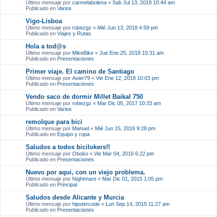
Último mensaje por
carmelabolena
«
Sab Jul 13, 2019 10:44 am
Publicado en
Varios
Vigo-Lisboa
Último mensaje por
robezgz
«
Mié Jun 13, 2018 4:59 pm
Publicado en
Viajes y Rutas
Hola a tod@s
Último mensaje por
MikeBike
«
Jue Ene 25, 2018 10:31 am
Publicado en
Presentaciones
Primer viaje. El camino de Santiago
Último mensaje por
Axier79
«
Vie Ene 12, 2018 10:03 pm
Publicado en
Presentaciones
Vendo saco de dormir Millet Baikal 750
Último mensaje por
robezgz
«
Mar Dic 05, 2017 10:33 am
Publicado en
Varios
remolque para bici
Último mensaje por
Manuel
«
Mié Jun 15, 2016 9:28 pm
Publicado en
Equipo y ropa
Saludos a todos bicilokers!!
Último mensaje por
Oboko
«
Vie Mar 04, 2016 6:22 pm
Publicado en
Presentaciones
Nuevo por aqui, con un viejo problema.
Último mensaje por
Nightmare
«
Mar Dic 01, 2015 1:05 pm
Publicado en
Principal
Saludos desde Alicante y Murcia
Último mensaje por
hipstercode
«
Lun Sep 14, 2015 11:27 am
Publicado en
Presentaciones