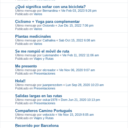
z
¿Qué significa soñar con una bicicleta?
a
Último mensaje por
Bernardina
«
Vie Feb 03, 2023 9:26 pm
d
Publicado en
Varios
a
Ciclismo + Yoga para complementar
Último mensaje por
Ostondo
«
Jue Dic 15, 2022 7:06 pm
Publicado en
Varios
Plantas medicinales
Último mensaje por
Cathalina
«
Sab Oct 15, 2022 6:08 am
Publicado en
Varios
Se me rompió el móvil de ruta
Último mensaje por
Luismandre
«
Vie Feb 11, 2022 11:06 am
Publicado en
Viajes y Rutas
Me presento
Último mensaje por
elcreador
«
Vie Nov 06, 2020 9:07 am
Publicado en
Presentaciones
Hola!!
Último mensaje por
juanperezdom
«
Lun Sep 28, 2020 10:23 am
Publicado en
Presentaciones
Salidas largas en las rutas
Último mensaje por
oskar1978
«
Dom Jun 21, 2020 10:13 pm
Publicado en
Presentaciones
Compañeros Camino Portugués
Último mensaje por
velociclo
«
Vie Nov 15, 2019 8:05 am
Publicado en
Viajes y Rutas
Recorrido por Barcelona