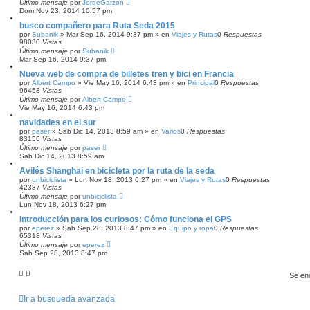
Último mensaje
por
JorgeGarzon
Dom Nov 23, 2014 10:57 pm
busco compañero para Ruta Seda 2015
por
Subanik
»
Mar Sep 16, 2014 9:37 pm
» en
Viajes y Rutas
0
Respuestas
98030
Vistas
Último mensaje
por
Subanik
Mar Sep 16, 2014 9:37 pm
Nueva web de compra de billetes tren y bici en Francia
por
Albert Campo
»
Vie May 16, 2014 6:43 pm
» en
Principal
0
Respuestas
96453
Vistas
Último mensaje
por
Albert Campo
Vie May 16, 2014 6:43 pm
navidades en el sur
por
paser
»
Sab Dic 14, 2013 8:59 am
» en
Varios
0
Respuestas
83156
Vistas
Último mensaje
por
paser
Sab Dic 14, 2013 8:59 am
Avilés Shanghai en bicicleta por la ruta de la seda
por
unbiciclista
»
Lun Nov 18, 2013 6:27 pm
» en
Viajes y Rutas
0
Respuestas
42387
Vistas
Último mensaje
por
unbiciclista
Lun Nov 18, 2013 6:27 pm
Introducción para los curiosos: Cómo funciona el GPS
por
eperez
»
Sab Sep 28, 2013 8:47 pm
» en
Equipo y ropa
0
Respuestas
65318
Vistas
Último mensaje
por
eperez
Sab Sep 28, 2013 8:47 pm
Se en
Ir a búsqueda avanzada