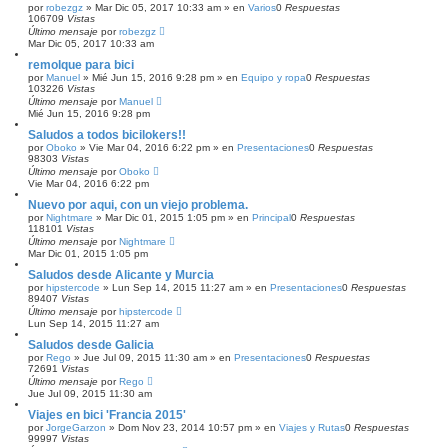
por
robezgz
»
Mar Dic 05, 2017 10:33 am
» en
Varios
0
Respuestas
106709
Vistas
Último mensaje
por
robezgz
Mar Dic 05, 2017 10:33 am
remolque para bici
por
Manuel
»
Mié Jun 15, 2016 9:28 pm
» en
Equipo y ropa
0
Respuestas
103226
Vistas
Último mensaje
por
Manuel
Mié Jun 15, 2016 9:28 pm
Saludos a todos bicilokers!!
por
Oboko
»
Vie Mar 04, 2016 6:22 pm
» en
Presentaciones
0
Respuestas
98303
Vistas
Último mensaje
por
Oboko
Vie Mar 04, 2016 6:22 pm
Nuevo por aqui, con un viejo problema.
por
Nightmare
»
Mar Dic 01, 2015 1:05 pm
» en
Principal
0
Respuestas
118101
Vistas
Último mensaje
por
Nightmare
Mar Dic 01, 2015 1:05 pm
Saludos desde Alicante y Murcia
por
hipstercode
»
Lun Sep 14, 2015 11:27 am
» en
Presentaciones
0
Respuestas
89407
Vistas
Último mensaje
por
hipstercode
Lun Sep 14, 2015 11:27 am
Saludos desde Galicia
por
Rego
»
Jue Jul 09, 2015 11:30 am
» en
Presentaciones
0
Respuestas
72691
Vistas
Último mensaje
por
Rego
Jue Jul 09, 2015 11:30 am
Viajes en bici 'Francia 2015'
por
JorgeGarzon
»
Dom Nov 23, 2014 10:57 pm
» en
Viajes y Rutas
0
Respuestas
99997
Vistas