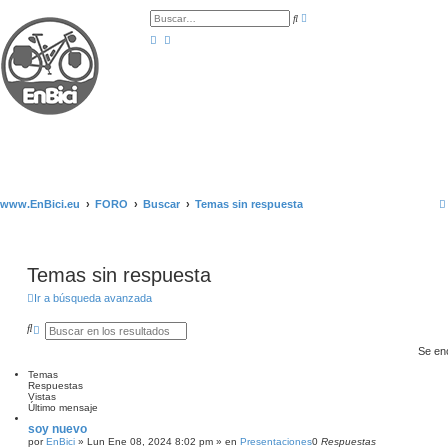
B
B
ú
u
s
s
q
c
u
a
e
r
d
a
a
v
a
n
z
a
d
a
www.EnBici.eu
FORO
Buscar
Temas sin respuesta
Temas sin respuesta
Ir a búsqueda avanzada
B
B
u
ú
Se en
s
s
c
q
Temas
a
u
Respuestas
r
e
Vistas
d
Último mensaje
a
a
soy nuevo
v
por
EnBici
»
Lun Ene 08, 2024 8:02 pm
» en
Presentaciones
0
Respuestas
a