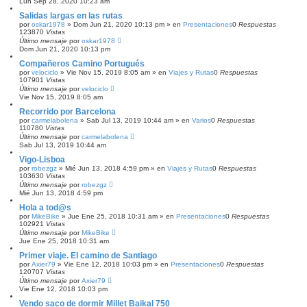
Lun Sep 28, 2020 10:23 am
Salidas largas en las rutas
por
oskar1978
»
Dom Jun 21, 2020 10:13 pm
» en
Presentaciones
0
Respuestas
123870
Vistas
Último mensaje
por
oskar1978
Dom Jun 21, 2020 10:13 pm
Compañeros Camino Portugués
por
velociclo
»
Vie Nov 15, 2019 8:05 am
» en
Viajes y Rutas
0
Respuestas
107901
Vistas
Último mensaje
por
velociclo
Vie Nov 15, 2019 8:05 am
Recorrido por Barcelona
por
carmelabolena
»
Sab Jul 13, 2019 10:44 am
» en
Varios
0
Respuestas
110780
Vistas
Último mensaje
por
carmelabolena
Sab Jul 13, 2019 10:44 am
Vigo-Lisboa
por
robezgz
»
Mié Jun 13, 2018 4:59 pm
» en
Viajes y Rutas
0
Respuestas
103630
Vistas
Último mensaje
por
robezgz
Mié Jun 13, 2018 4:59 pm
Hola a tod@s
por
MikeBike
»
Jue Ene 25, 2018 10:31 am
» en
Presentaciones
0
Respuestas
102921
Vistas
Último mensaje
por
MikeBike
Jue Ene 25, 2018 10:31 am
Primer viaje. El camino de Santiago
por
Axier79
»
Vie Ene 12, 2018 10:03 pm
» en
Presentaciones
0
Respuestas
120707
Vistas
Último mensaje
por
Axier79
Vie Ene 12, 2018 10:03 pm
Vendo saco de dormir Millet Baikal 750