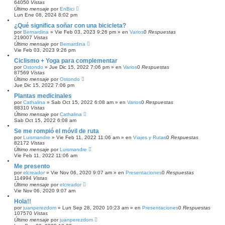
64050
Vistas
n
Último mensaje
por
EnBici
z
Lun Ene 08, 2024 8:02 pm
a
d
¿Qué significa soñar con una bicicleta?
a
por
Bernardina
»
Vie Feb 03, 2023 9:26 pm
» en
Varios
0
Respuestas
219007
Vistas
Último mensaje
por
Bernardina
Vie Feb 03, 2023 9:26 pm
Ciclismo + Yoga para complementar
por
Ostondo
»
Jue Dic 15, 2022 7:06 pm
» en
Varios
0
Respuestas
87569
Vistas
Último mensaje
por
Ostondo
Jue Dic 15, 2022 7:06 pm
Plantas medicinales
por
Cathalina
»
Sab Oct 15, 2022 6:08 am
» en
Varios
0
Respuestas
88310
Vistas
Último mensaje
por
Cathalina
Sab Oct 15, 2022 6:08 am
Se me rompió el móvil de ruta
por
Luismandre
»
Vie Feb 11, 2022 11:06 am
» en
Viajes y Rutas
0
Respuestas
82172
Vistas
Último mensaje
por
Luismandre
Vie Feb 11, 2022 11:06 am
Me presento
por
elcreador
»
Vie Nov 06, 2020 9:07 am
» en
Presentaciones
0
Respuestas
114994
Vistas
Último mensaje
por
elcreador
Vie Nov 06, 2020 9:07 am
Hola!!
por
juanperezdom
»
Lun Sep 28, 2020 10:23 am
» en
Presentaciones
0
Respuestas
107570
Vistas
Último mensaje
por
juanperezdom