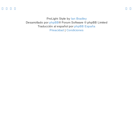
ProLight Style by
Ian Bradley
Desarrollado por
phpBB
® Forum Software © phpBB Limited
Traducción al español por
phpBB España
Privacidad
|
Condiciones