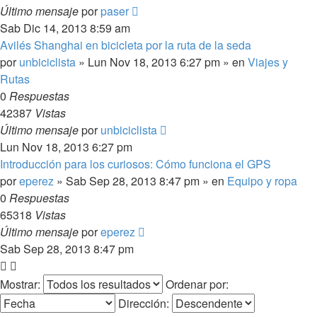
Último mensaje
por
paser
Sab Dic 14, 2013 8:59 am
Avilés Shanghai en bicicleta por la ruta de la seda
por
unbiciclista
»
Lun Nov 18, 2013 6:27 pm
» en
Viajes y
Rutas
0
Respuestas
42387
Vistas
Último mensaje
por
unbiciclista
Lun Nov 18, 2013 6:27 pm
Introducción para los curiosos: Cómo funciona el GPS
por
eperez
»
Sab Sep 28, 2013 8:47 pm
» en
Equipo y ropa
0
Respuestas
65318
Vistas
Último mensaje
por
eperez
Sab Sep 28, 2013 8:47 pm
Mostrar:
Ordenar por:
Dirección: