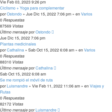
Vie Feb 03, 2023 9:26 pm
Ciclismo + Yoga para complementar
por
Ostondo
»
Jue Dic 15, 2022 7:06 pm
» en
Varios
0
Respuestas
87569
Vistas
Último mensaje
por
Ostondo
Jue Dic 15, 2022 7:06 pm
Plantas medicinales
por
Cathalina
»
Sab Oct 15, 2022 6:08 am
» en
Varios
0
Respuestas
88310
Vistas
Último mensaje
por
Cathalina
Sab Oct 15, 2022 6:08 am
Se me rompió el móvil de ruta
por
Luismandre
»
Vie Feb 11, 2022 11:06 am
» en
Viajes y
Rutas
0
Respuestas
82172
Vistas
Último mensaje
por
Luismandre