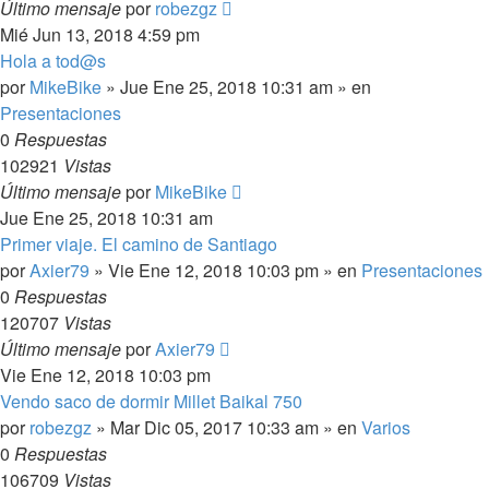
Último mensaje
por
robezgz
Mié Jun 13, 2018 4:59 pm
Hola a tod@s
por
MikeBike
»
Jue Ene 25, 2018 10:31 am
» en
Presentaciones
0
Respuestas
102921
Vistas
Último mensaje
por
MikeBike
Jue Ene 25, 2018 10:31 am
Primer viaje. El camino de Santiago
por
Axier79
»
Vie Ene 12, 2018 10:03 pm
» en
Presentaciones
0
Respuestas
120707
Vistas
Último mensaje
por
Axier79
Vie Ene 12, 2018 10:03 pm
Vendo saco de dormir Millet Baikal 750
por
robezgz
»
Mar Dic 05, 2017 10:33 am
» en
Varios
0
Respuestas
106709
Vistas