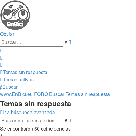
Obviar
Búsqueda
Buscar
avanzada
Temas sin respuesta
Temas activos
Buscar
www.EnBici.eu
FORO
Buscar
Temas sin respuesta
Temas sin respuesta
Ir a búsqueda avanzada
Búsqueda
Buscar
avanzada
Se encontraron 60 coincidencias
1