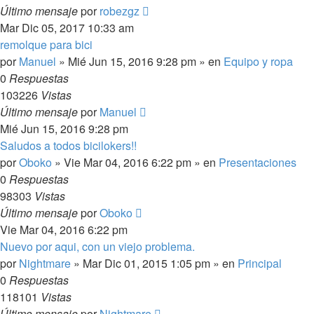
Último mensaje
por
robezgz
Mar Dic 05, 2017 10:33 am
remolque para bici
por
Manuel
»
Mié Jun 15, 2016 9:28 pm
» en
Equipo y ropa
0
Respuestas
103226
Vistas
Último mensaje
por
Manuel
Mié Jun 15, 2016 9:28 pm
Saludos a todos bicilokers!!
por
Oboko
»
Vie Mar 04, 2016 6:22 pm
» en
Presentaciones
0
Respuestas
98303
Vistas
Último mensaje
por
Oboko
Vie Mar 04, 2016 6:22 pm
Nuevo por aqui, con un viejo problema.
por
Nightmare
»
Mar Dic 01, 2015 1:05 pm
» en
Principal
0
Respuestas
118101
Vistas
Último mensaje
por
Nightmare