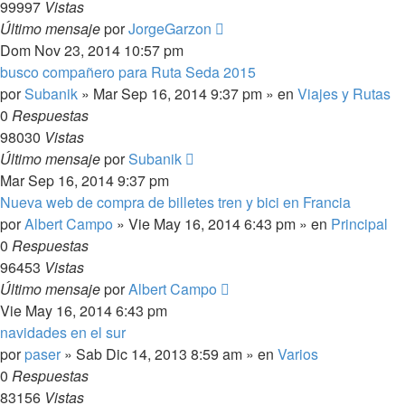
99997
Vistas
Último mensaje
por
JorgeGarzon
Dom Nov 23, 2014 10:57 pm
busco compañero para Ruta Seda 2015
por
Subanik
»
Mar Sep 16, 2014 9:37 pm
» en
Viajes y Rutas
0
Respuestas
98030
Vistas
Último mensaje
por
Subanik
Mar Sep 16, 2014 9:37 pm
Nueva web de compra de billetes tren y bici en Francia
por
Albert Campo
»
Vie May 16, 2014 6:43 pm
» en
Principal
0
Respuestas
96453
Vistas
Último mensaje
por
Albert Campo
Vie May 16, 2014 6:43 pm
navidades en el sur
por
paser
»
Sab Dic 14, 2013 8:59 am
» en
Varios
0
Respuestas
83156
Vistas