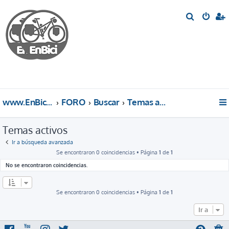
B
u
s
c
a
r
www.EnBici.eu
FORO
Buscar
Temas activos
Temas activos
Ir a búsqueda avanzada
Se encontraron 0 coincidencias • Página
1
de
1
No se encontraron coincidencias.
Se encontraron 0 coincidencias • Página
1
de
1
Ir a