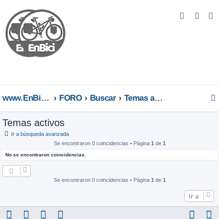
B
u
s
c
a
r
www.EnBici.eu
FORO
Buscar
Temas activos
Temas activos
Ir a búsqueda avanzada
Se encontraron 0 coincidencias • Página
1
de
1
No se encontraron coincidencias.
Se encontraron 0 coincidencias • Página
1
de
1
Ir a