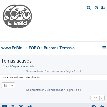
B
u
s
c
a
r
www.EnBici.eu
FORO
Buscar
Temas activos
Temas activos
Ir a búsqueda avanzada
Se encontraron 0 coincidencias • Página
1
de
1
No se encontraron coincidencias.
Se encontraron 0 coincidencias • Página
1
de
1
Ir a