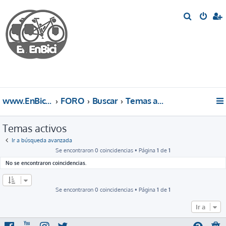
B
u
s
c
a
r
www.EnBici.eu
FORO
Buscar
Temas activos
Temas activos
Ir a búsqueda avanzada
Se encontraron 0 coincidencias • Página
1
de
1
No se encontraron coincidencias.
Se encontraron 0 coincidencias • Página
1
de
1
Ir a