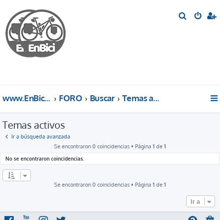
B
u
s
c
a
r
www.EnBici.eu
FORO
Buscar
Temas activos
Temas activos
Ir a búsqueda avanzada
Se encontraron 0 coincidencias • Página
1
de
1
No se encontraron coincidencias.
Se encontraron 0 coincidencias • Página
1
de
1
Ir a