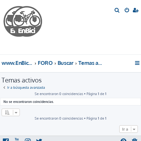
B
u
s
c
a
r
www.EnBici.eu
FORO
Buscar
Temas activos
Temas activos
Ir a búsqueda avanzada
Se encontraron 0 coincidencias • Página
1
de
1
No se encontraron coincidencias.
Se encontraron 0 coincidencias • Página
1
de
1
Ir a