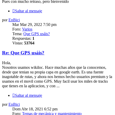
Pues con mucho retraso, pero bienvenido
Saltar al mensaje
por
EnBici
Mar Mar 29, 2022 7:50 pm
Foro:
Varios
Tema:
Que GPS usáis?
Respuestas:
1
Vistas:
53764
Re: Que GPS usáis?
Hola,
Nosotros usamos wikiloc. Hace muchas años que la conocemos,
desde que tenian su propia capa en google earth. Es una fuente
inagotable de rutas, y ahora nos hemos hecho usuarios premium y la
usamos en el movil como GPS. Muy facil usar los miles de tracks
que tienes en la aplicacion, y con ...
Saltar al mensaje
por
EnBici
Dom Abr 18, 2021 6:52 pm
Foro:
Temas de mecánica y mantenimiento