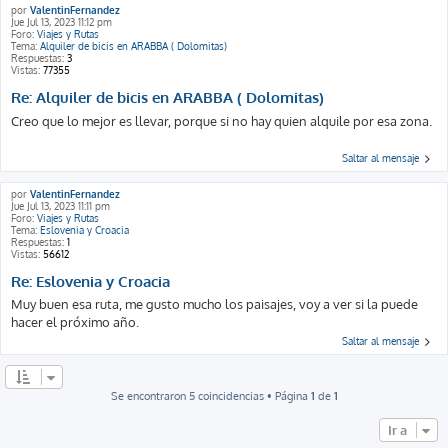
por
ValentinFernandez
Jue Jul 13, 2023 11:12 pm
Foro:
Viajes y Rutas
Tema:
Alquiler de bicis en ARABBA ( Dolomitas)
Respuestas:
3
Vistas:
77355
Re: Alquiler de bicis en ARABBA ( Dolomitas)
Creo que lo mejor es llevar, porque si no hay quien alquile por esa zona.
Saltar al mensaje
por
ValentinFernandez
Jue Jul 13, 2023 11:11 pm
Foro:
Viajes y Rutas
Tema:
Eslovenia y Croacia
Respuestas:
1
Vistas:
56612
Re: Eslovenia y Croacia
Muy buen esa ruta, me gusto mucho los paisajes, voy a ver si la puede
hacer el próximo año.
Saltar al mensaje
Se encontraron 5 coincidencias • Página
1
de
1
Ir a