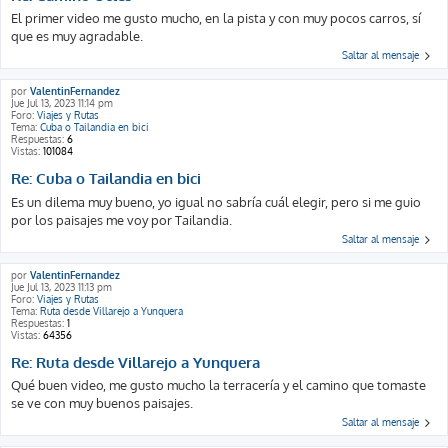
El primer video me gusto mucho, en la pista y con muy pocos carros, sí
que es muy agradable.
Saltar al mensaje
por
ValentinFernandez
Jue Jul 13, 2023 11:14 pm
Foro:
Viajes y Rutas
Tema:
Cuba o Tailandia en bici
Respuestas:
6
Vistas:
101084
Re: Cuba o Tailandia en bici
Es un dilema muy bueno, yo igual no sabría cuál elegir, pero si me guio
por los paisajes me voy por Tailandia.
Saltar al mensaje
por
ValentinFernandez
Jue Jul 13, 2023 11:13 pm
Foro:
Viajes y Rutas
Tema:
Ruta desde Villarejo a Yunquera
Respuestas:
1
Vistas:
64356
Re: Ruta desde Villarejo a Yunquera
Qué buen video, me gusto mucho la terracería y el camino que tomaste
se ve con muy buenos paisajes.
Saltar al mensaje