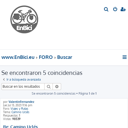
B
u
s
c
a
r
www.EnBici.eu
FORO
Buscar
Se encontraron 5 coincidencias
Ir a búsqueda avanzada
Buscar
Búsqueda avanzada
Se encontraron 5 coincidencias • Página
1
de
1
por
ValentinFernandez
Jue Jul 13, 2023 11:16 pm
Foro:
Viajes y Rutas
Tema:
Camino Uclés
Respuestas:
1
Vistas:
98539
Re: Camino Uclés