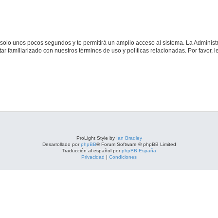
á solo unos pocos segundos y te permitirá un amplio acceso al sistema. La Adminis
tar familiarizado con nuestros términos de uso y políticas relacionadas. Por favor, l
ProLight Style by
Ian Bradley
Desarrollado por
phpBB
® Forum Software © phpBB Limited
Traducción al español por
phpBB España
Privacidad
|
Condiciones