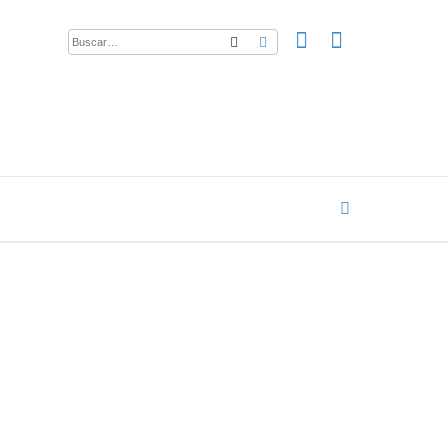
Buscar
Búsqueda avanzada