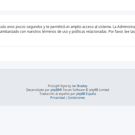
á solo unos pocos segundos y te permitirá un amplio acceso al sistema. La Administr
familiarizado con nuestros términos de uso y políticas relacionadas. Por favor, lee la
ProLight Style by
Ian Bradley
Desarrollado por
phpBB
® Forum Software © phpBB Limited
Traducción al español por
phpBB España
Privacidad
|
Condiciones