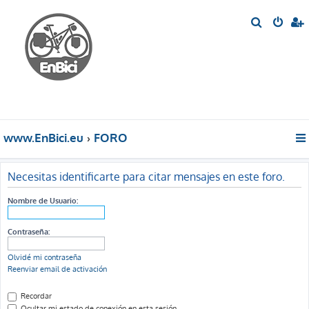
B
u
s
c
a
r
www.EnBici.eu
FORO
Necesitas identificarte para citar mensajes en este foro.
Nombre de Usuario:
Contraseña:
Olvidé mi contraseña
Reenviar email de activación
Recordar
Ocultar mi estado de conexión en esta sesión