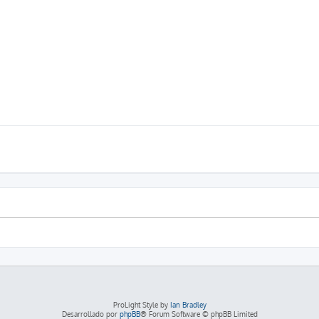
ProLight Style by
Ian Bradley
Desarrollado por
phpBB
® Forum Software © phpBB Limited