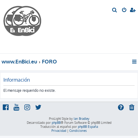
B
u
s
c
a
r
www.EnBici.eu
FORO
Información
El mensaje requerido no existe.
ProLight Style by
Ian Bradley
Desarrollado por
phpBB
® Forum Software © phpBB Limited
Traducción al español por
phpBB España
Privacidad
|
Condiciones