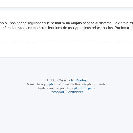
á solo unos pocos segundos y te permitirá un amplio acceso al sistema. La Adminis
tar familiarizado con nuestros términos de uso y políticas relacionadas. Por favor, l
ProLight Style by
Ian Bradley
Desarrollado por
phpBB
® Forum Software © phpBB Limited
Traducción al español por
phpBB España
Privacidad
|
Condiciones