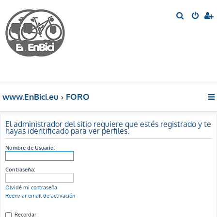
B
u
s
c
a
r
www.EnBici.eu
FORO
El administrador del sitio requiere que estés registrado y te
hayas identificado para ver perfiles.
Nombre de Usuario:
Contraseña:
Olvidé mi contraseña
Reenviar email de activación
Recordar