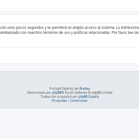
á solo unos pocos segundos y te permitirá un amplio acceso al sistema. La Administr
familiarizado con nuestros términos de uso y políticas relacionadas. Por favor, lee la
ProLight Style by
Ian Bradley
Desarrollado por
phpBB
® Forum Software © phpBB Limited
Traducción al español por
phpBB España
Privacidad
|
Condiciones