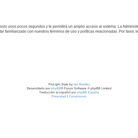
á solo unos pocos segundos y te permitirá un amplio acceso al sistema. La Adminis
tar familiarizado con nuestros términos de uso y políticas relacionadas. Por favor, l
ProLight Style by
Ian Bradley
Desarrollado por
phpBB
® Forum Software © phpBB Limited
Traducción al español por
phpBB España
Privacidad
|
Condiciones