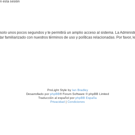
n esta sesión
á solo unos pocos segundos y te permitirá un amplio acceso al sistema. La Adminis
tar familiarizado con nuestros términos de uso y políticas relacionadas. Por favor, l
ProLight Style by
Ian Bradley
Desarrollado por
phpBB
® Forum Software © phpBB Limited
Traducción al español por
phpBB España
Privacidad
|
Condiciones