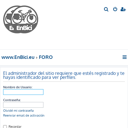
B
u
s
c
a
r
www.EnBici.eu
FORO
El administrador del sitio requiere que estés registrado y te
hayas identificado para ver perfiles.
Nombre de Usuario:
Contraseña:
Olvidé mi contraseña
Reenviar email de activación
Recordar