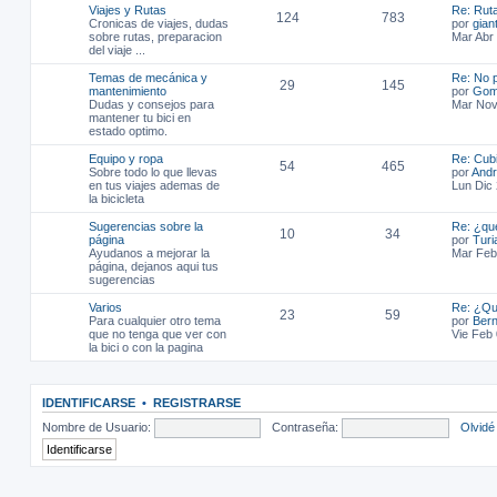
Viajes y Rutas
Re: Ruta
124
783
Cronicas de viajes, dudas
por
gian
sobre rutas, preparacion
Mar Abr
del viaje ...
Temas de mecánica y
Re: No 
29
145
mantenimiento
por
Gom
Dudas y consejos para
Mar Nov
mantener tu bici en
estado optimo.
Equipo y ropa
Re: Cubi
54
465
Sobre todo lo que llevas
por
Andr
en tus viajes ademas de
Lun Dic
la bicicleta
Sugerencias sobre la
Re: ¿qu
10
34
página
por
Turi
Ayudanos a mejorar la
Mar Feb
página, dejanos aqui tus
sugerencias
Varios
Re: ¿Qu
23
59
Para cualquier otro tema
por
Bern
que no tenga que ver con
Vie Feb
la bici o con la pagina
IDENTIFICARSE
•
REGISTRARSE
Nombre de Usuario:
Contraseña:
Olvidé