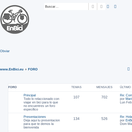
Buscar
Búsqueda ava
Obviar
www.EnBici.eu
FORO
FORO
TEMAS
MENSAJES
ÚLTIMO
Principal
Re: Com
107
702
Todo lo relaccionado con
por
Mar
viajar en bici para lo que
Lun Feb
no encuentres un foro
especifico
Presentaciones
Re: Hol
134
526
Deja aqui tu presentacion
por
EnBi
para que te demos la
Dom May
bienvenida