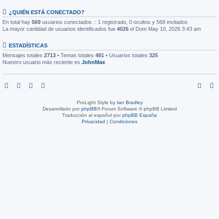
¿QUIÉN ESTÁ CONECTADO?
En total hay
569
usuarios conectados :: 1 registrado, 0 ocultos y 568 invitados
La mayor cantidad de usuarios identificados fue
4026
el Dom May 10, 2026 3:43 am
ESTADÍSTICAS
Mensajes totales
2713
• Temas totales
481
• Usuarios totales
325
Nuestro usuario más reciente es
JohnMax
ProLight Style by
Ian Bradley
Desarrollado por
phpBB
® Forum Software © phpBB Limited
Traducción al español por
phpBB España
Privacidad
|
Condiciones