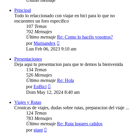
Último mensaje
Principal
Todo lo relaccionado con viajar en bici para lo que no
encuentres un foro especifico
107
Temas
702
Mensajes
Último mensaje
Re: Como lo hacéis vosotros?
Ver
por
Marisandex
último
Lun Feb 06, 2023 9:10 am
mensaje
Presentaciones
Deja aqui tu presentacion para que te demos la bienvenida
134
Temas
526
Mensajes
Último mensaje
Re: Hola
Ver
por
EnBici
último
Dom May 12, 2024 8:40 am
mensaje
Viajes y Rutas
Cronicas de viajes, dudas sobre rutas, preparacion del viaje ...
124
Temas
783
Mensajes
Último mensaje
Re: Ruta lugares calidos
Ver
por
giant