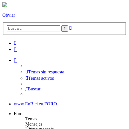
Obviar
Búsqueda
Buscar
avanzada
Temas sin respuesta
Temas activos
Buscar
www.EnBici.eu
FORO
Foro
Temas
Mensajes