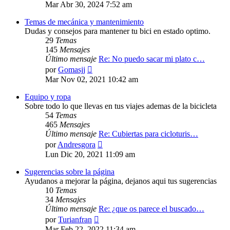
último
Mar Abr 30, 2024 7:52 am
mensaje
Temas de mecánica y mantenimiento
Dudas y consejos para mantener tu bici en estado optimo.
29
Temas
145
Mensajes
Último mensaje
Re: No puedo sacar mi plato c…
Ver
por
Gomasjj
último
Mar Nov 02, 2021 10:42 am
mensaje
Equipo y ropa
Sobre todo lo que llevas en tus viajes ademas de la bicicleta
54
Temas
465
Mensajes
Último mensaje
Re: Cubiertas para cicloturis…
Ver
por
Andresgora
último
Lun Dic 20, 2021 11:09 am
mensaje
Sugerencias sobre la página
Ayudanos a mejorar la página, dejanos aqui tus sugerencias
10
Temas
34
Mensajes
Último mensaje
Re: ¿que os parece el buscado…
Ver
por
Turianfran
último
Mar Feb 22, 2022 11:34 am