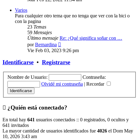
mensaje
Varios
Para cualquier otro tema que no tenga que ver con la bici o
con la pagina
23
Temas
59
Mensajes
Último mensaje
Re: ¿Qué significa soñar con …
Ver
por
Bernardina
último
Vie Feb 03, 2023 9:26 pm
mensaje
Identificarse
•
Registrarse
Nombre de Usuario:
Contraseña:
Olvidé mi contraseña
|
Recordar
¿Quién está conectado?
En total hay
641
usuarios conectados :: 0 registrados, 0 ocultos y
641 invitados
La mayor cantidad de usuarios identificados fue
4026
el Dom May
10, 2026 3:43 am