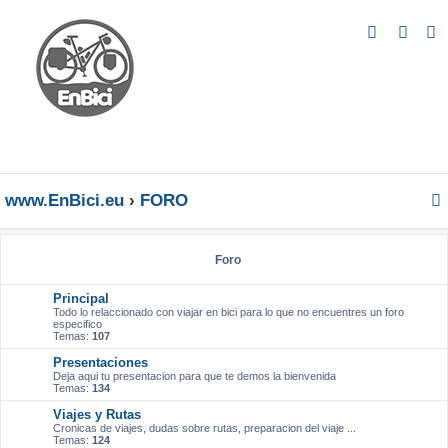
B
u
s
c
a
r
www.EnBici.eu
FORO
Foro
Principal
Todo lo relaccionado con viajar en bici para lo que no encuentres un foro
especifico
Temas:
107
Presentaciones
Deja aqui tu presentacion para que te demos la bienvenida
Temas:
134
Viajes y Rutas
Cronicas de viajes, dudas sobre rutas, preparacion del viaje ...
Temas:
124