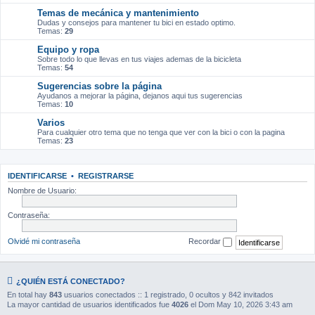
Temas de mecánica y mantenimiento
Dudas y consejos para mantener tu bici en estado optimo.
Temas:
29
Equipo y ropa
Sobre todo lo que llevas en tus viajes ademas de la bicicleta
Temas:
54
Sugerencias sobre la página
Ayudanos a mejorar la página, dejanos aqui tus sugerencias
Temas:
10
Varios
Para cualquier otro tema que no tenga que ver con la bici o con la pagina
Temas:
23
IDENTIFICARSE
•
REGISTRARSE
Nombre de Usuario:
Contraseña:
Olvidé mi contraseña
Recordar
¿QUIÉN ESTÁ CONECTADO?
En total hay
843
usuarios conectados :: 1 registrado, 0 ocultos y 842 invitados
La mayor cantidad de usuarios identificados fue
4026
el Dom May 10, 2026 3:43 am