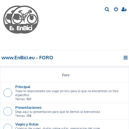
B
u
s
c
a
r
www.EnBici.eu
FORO
Foro
Principal
Todo lo relaccionado con viajar en bici para lo que no encuentres un foro
especifico
Temas:
107
Presentaciones
Deja aqui tu presentacion para que te demos la bienvenida
Temas:
134
Viajes y Rutas
Cronicas de viajes, dudas sobre rutas, preparacion del viaje ...