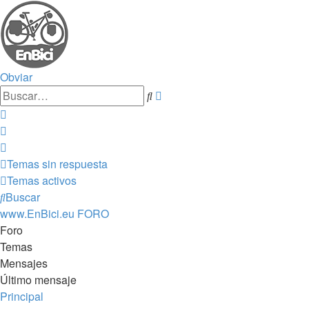
Obviar
Búsqueda
Buscar
avanzada
Temas sin respuesta
Temas activos
Buscar
www.EnBici.eu
FORO
Foro
Temas
Mensajes
Último mensaje
Principal