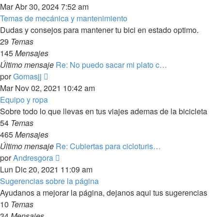
último
Mar Abr 30, 2024 7:52 am
mensaje
Temas de mecánica y mantenimiento
Dudas y consejos para mantener tu bici en estado optimo.
29
Temas
145
Mensajes
Último mensaje
Re: No puedo sacar mi plato c…
Ver
por
Gomasjj
último
Mar Nov 02, 2021 10:42 am
mensaje
Equipo y ropa
Sobre todo lo que llevas en tus viajes ademas de la bicicleta
54
Temas
465
Mensajes
Último mensaje
Re: Cubiertas para cicloturis…
Ver
por
Andresgora
último
Lun Dic 20, 2021 11:09 am
mensaje
Sugerencias sobre la página
Ayudanos a mejorar la página, dejanos aqui tus sugerencias
10
Temas
34
Mensajes