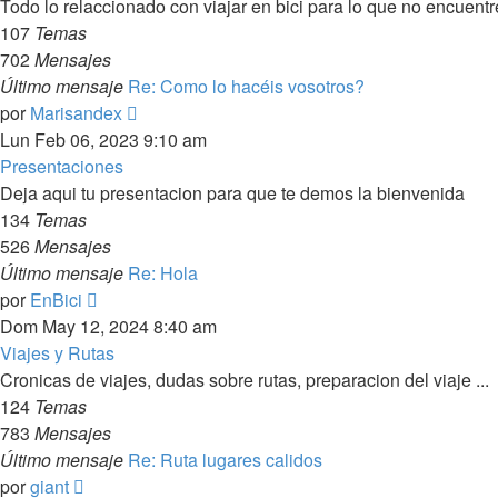
Todo lo relaccionado con viajar en bici para lo que no encuentr
107
Temas
702
Mensajes
Último mensaje
Re: Como lo hacéis vosotros?
Ver
por
Marisandex
último
Lun Feb 06, 2023 9:10 am
mensaje
Presentaciones
Deja aqui tu presentacion para que te demos la bienvenida
134
Temas
526
Mensajes
Último mensaje
Re: Hola
Ver
por
EnBici
último
Dom May 12, 2024 8:40 am
mensaje
Viajes y Rutas
Cronicas de viajes, dudas sobre rutas, preparacion del viaje ...
124
Temas
783
Mensajes
Último mensaje
Re: Ruta lugares calidos
Ver
por
giant