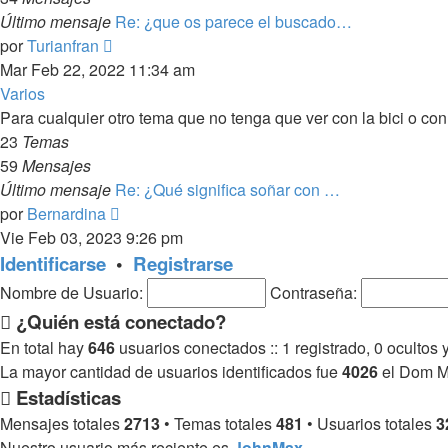
Último mensaje
Re: ¿que os parece el buscado…
Ver
por
Turianfran
último
Mar Feb 22, 2022 11:34 am
mensaje
Varios
Para cualquier otro tema que no tenga que ver con la bici o con
23
Temas
59
Mensajes
Último mensaje
Re: ¿Qué significa soñar con …
Ver
por
Bernardina
último
Vie Feb 03, 2023 9:26 pm
mensaje
Identificarse
•
Registrarse
Nombre de Usuario:
Contraseña:
¿Quién está conectado?
En total hay
646
usuarios conectados :: 1 registrado, 0 ocultos 
La mayor cantidad de usuarios identificados fue
4026
el Dom M
Estadísticas
Mensajes totales
2713
• Temas totales
481
• Usuarios totales
3
Nuestro usuario más reciente es
JohnMax