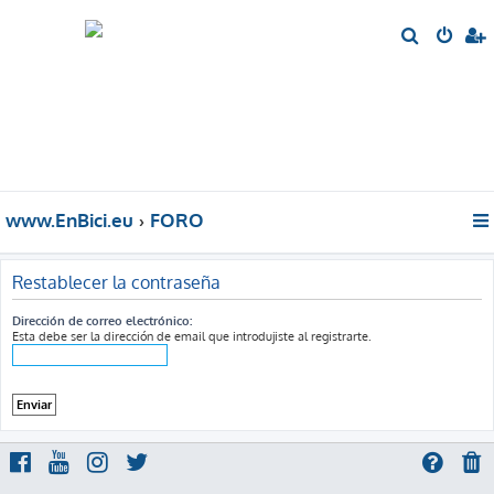
B
u
s
c
a
r
www.EnBici.eu
FORO
Restablecer la contraseña
Dirección de correo electrónico:
Esta debe ser la dirección de email que introdujiste al registrarte.