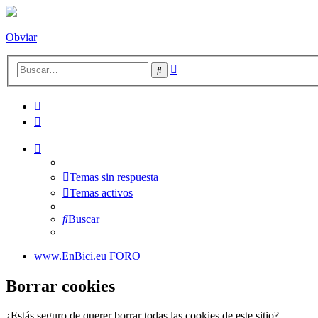
Obviar
Búsqueda
Buscar
avanzada
Temas sin respuesta
Temas activos
Buscar
www.EnBici.eu
FORO
Borrar cookies
¿Estás seguro de querer borrar todas las cookies de este sitio?