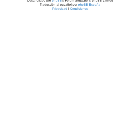
Desarrollado por
phpBB
® Forum Software © phpBB Limited
Traducción al español por
phpBB España
Privacidad
|
Condiciones