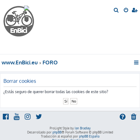
B
u
s
c
a
r
www.EnBici.eu
FORO
Borrar cookies
¿Estás seguro de querer borrar todas las cookies de este sitio?
ProLight Style by
Ian Bradley
Desarrollado por
phpBB
® Forum Software © phpBB Limited
Traducción al español por
phpBB España