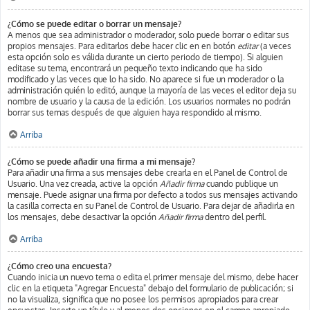
¿Cómo se puede editar o borrar un mensaje?
A menos que sea administrador o moderador, solo puede borrar o editar sus
propios mensajes. Para editarlos debe hacer clic en en botón
editar
(a veces
esta opción solo es válida durante un cierto periodo de tiempo). Si alguien
editase su tema, encontrará un pequeño texto indicando que ha sido
modificado y las veces que lo ha sido. No aparece si fue un moderador o la
administración quién lo editó, aunque la mayoría de las veces el editor deja su
nombre de usuario y la causa de la edición. Los usuarios normales no podrán
borrar sus temas después de que alguien haya respondido al mismo.
Arriba
¿Cómo se puede añadir una firma a mi mensaje?
Para añadir una firma a sus mensajes debe crearla en el Panel de Control de
Usuario. Una vez creada, active la opción
Añadir firma
cuando publique un
mensaje. Puede asignar una firma por defecto a todos sus mensajes activando
la casilla correcta en su Panel de Control de Usuario. Para dejar de añadirla en
los mensajes, debe desactivar la opción
Añadir firma
dentro del perfil.
Arriba
¿Cómo creo una encuesta?
Cuando inicia un nuevo tema o edita el primer mensaje del mismo, debe hacer
clic en la etiqueta "Agregar Encuesta" debajo del formulario de publicación; si
no la visualiza, significa que no posee los permisos apropiados para crear