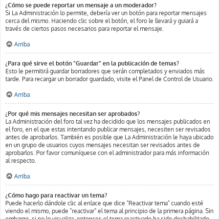
¿Cómo se puede reportar un mensaje a un moderador?
Si La Administración lo permite, debería ver un botón para reportar mensajes
cerca del mismo. Haciendo clic sobre el botón, el foro le llevará y guiará a
través de ciertos pasos necesarios para reportar el mensaje.
Arriba
¿Para qué sirve el botón "Guardar" en la publicación de temas?
Esto le permitirá guardar borradores que serán completados y enviados más
tarde. Para recargar un borrador guardado, visite el Panel de Control de Usuario.
Arriba
¿Por qué mis mensajes necesitan ser aprobados?
La Administración del foro tal vez ha decidido que los mensajes publicados en
el foro, en el que estas intentando publicar mensajes, necesiten ser revisados
antes de aprobarlos. También es posible que La Administración le haya ubicado
en un grupo de usuarios cuyos mensajes necesitan ser revisados antes de
aprobarlos. Por favor comuníquese con el administrador para más información
al respecto.
Arriba
¿Cómo hago para reactivar un tema?
Puede hacerlo dándole clic al enlace que dice "Reactivar tema" cuando esté
viendo el mismo, puede "reactivar" el tema al principio de la primera página. Sin
embargo, si no lo visualiza, entonces el tema reactivado ha sido deshabilitado