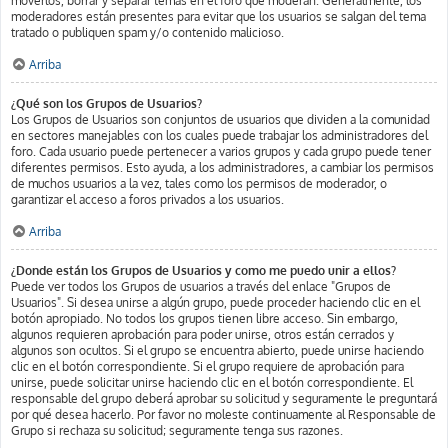
moverlos, borrar y separar temas en el foro que moderan. Generalmente, los
moderadores están presentes para evitar que los usuarios se salgan del tema
tratado o publiquen spam y/o contenido malicioso.
Arriba
¿Qué son los Grupos de Usuarios?
Los Grupos de Usuarios son conjuntos de usuarios que dividen a la comunidad
en sectores manejables con los cuales puede trabajar los administradores del
foro. Cada usuario puede pertenecer a varios grupos y cada grupo puede tener
diferentes permisos. Esto ayuda, a los administradores, a cambiar los permisos
de muchos usuarios a la vez, tales como los permisos de moderador, o
garantizar el acceso a foros privados a los usuarios.
Arriba
¿Donde están los Grupos de Usuarios y como me puedo unir a ellos?
Puede ver todos los Grupos de usuarios a través del enlace "Grupos de
Usuarios". Si desea unirse a algún grupo, puede proceder haciendo clic en el
botón apropiado. No todos los grupos tienen libre acceso. Sin embargo,
algunos requieren aprobación para poder unirse, otros están cerrados y
algunos son ocultos. Si el grupo se encuentra abierto, puede unirse haciendo
clic en el botón correspondiente. Si el grupo requiere de aprobación para
unirse, puede solicitar unirse haciendo clic en el botón correspondiente. El
responsable del grupo deberá aprobar su solicitud y seguramente le preguntará
por qué desea hacerlo. Por favor no moleste continuamente al Responsable de
Grupo si rechaza su solicitud; seguramente tenga sus razones.