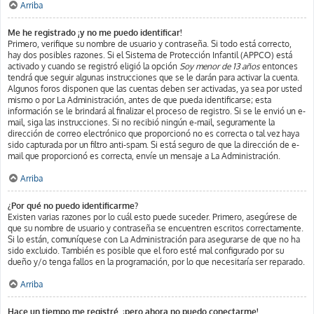
Arriba
Me he registrado ¡y no me puedo identificar!
Primero, verifique su nombre de usuario y contraseña. Si todo está correcto,
hay dos posibles razones. Si el Sistema de Protección Infantil (APPCO) está
activado y cuando se registró eligió la opción
Soy menor de 13 años
entonces
tendrá que seguir algunas instrucciones que se le darán para activar la cuenta.
Algunos foros disponen que las cuentas deben ser activadas, ya sea por usted
mismo o por La Administración, antes de que pueda identificarse; esta
información se le brindará al finalizar el proceso de registro. Si se le envió un e-
mail, siga las instrucciones. Si no recibió ningún e-mail, seguramente la
dirección de correo electrónico que proporcionó no es correcta o tal vez haya
sido capturada por un filtro anti-spam. Si está seguro de que la dirección de e-
mail que proporcionó es correcta, envíe un mensaje a La Administración.
Arriba
¿Por qué no puedo identificarme?
Existen varias razones por lo cuál esto puede suceder. Primero, asegúrese de
que su nombre de usuario y contraseña se encuentren escritos correctamente.
Si lo están, comuníquese con La Administración para asegurarse de que no ha
sido excluido. También es posible que el foro esté mal configurado por su
dueño y/o tenga fallos en la programación, por lo que necesitaría ser reparado.
Arriba
Hace un tiempo me registré, ¡pero ahora no puedo conectarme!