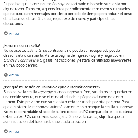
Es posible que la administración haya desactivado o borrado su cuenta por
alguna razón. También, algunos foros periódicamente remueven sus usuarios
que no publicaron mensajes por cierto periodo de tiempo para reducir el peso
de la base de datos. Si es así, registrese de nuevo y participe de las
discuciones.
Arriba
¡Perdí mi contraseña!
No se asuste, ¡calma! Si su contraseña no puede ser recuperada puede
desactivarla o cambiarla. Visite la página de ingreso (login) y haga clic en
Olvidé mi contraseña
. Siga las instrucciones y estará identificado nuevamente
en muy poco tiempo.
Arriba
¿Por qué mi sesión de usuario expira automáticamente?
Si no activa la casilla
Recordar
cuando ingresa al foro, sus datos se guardan en
una cookie segura, que se elimina al salir de la página o al cabo de cierto
tiempo. Esto previene que su cuenta pueda ser usada por otra persona. Para
que el sistema le reconozca automáticamente solo marque la casilla al ingresar.
No es recomendable si accede al foro desde un PC compartido, e.j. biblioteca,
cyber-cafés, PCs de universidades, etc. Si no ve la casilla, significa que la
administración del foro ha deshabilitado la opción.
Arriba