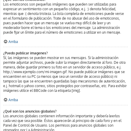
Los emoticonos son pequeñas imágenes que pueden ser utilizadas para
expresar un sentimiento con un pequeño código, e.j. :) denota felicidad,
mientras que :( denota tristeza. La lista completa de emoticones puede verse
en el formulario de publicación. Trate de no abusar del uso de emoticonos,
pues pueden hacer que un mensaje se vuelva muy difícil de leer y un
moderador borre el tema o los emoticones del mensaje. La administración
puede fijar un límite para el número de emoticones a utilizar en un mensaje.
Arriba
¿Puedo publicar imagenes?
Sí, las imágenes se pueden mostrar en sus mensajes. Si la administración
permite adjuntar archivos, puede subir la imagen directamente al foro. De otra
manera, debe guardar primero su foto en un servidor de acceso público, e.j.
http://www.ejemplo.com/mi-imagen.gif. No puede publicar imágenes que se
encuentren en su PC (a menos que sea un servidor de acceso público) ni
tampoco las que se encuentren guardadas bajo mecanismos de autenticación,
e.j. hotmail o yahoo correo, sitios protegidos por contraseñas, etc. Para exhibir
imágenes utilice el BBCode con la etiqueta [img].
Arriba
¿Qué son los anuncios globales?
Los anuncios globales contienen información importante y debería leerlos
cada vez que sea posible. Éstos aparecerán al principio de cada foro y en el
Panel de Control de Usuario. Los permisos para anuncios globales son
otorgados por La Administración.