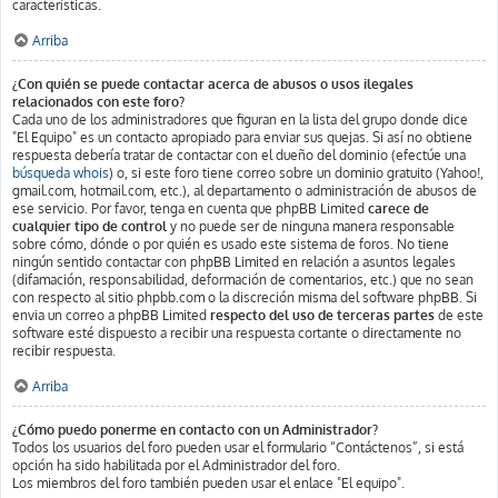
características.
Arriba
¿Con quién se puede contactar acerca de abusos o usos ilegales
relacionados con este foro?
Cada uno de los administradores que figuran en la lista del grupo donde dice
"El Equipo" es un contacto apropiado para enviar sus quejas. Si así no obtiene
respuesta debería tratar de contactar con el dueño del dominio (efectúe una
búsqueda whois
) o, si este foro tiene correo sobre un dominio gratuito (Yahoo!,
gmail.com, hotmail.com, etc.), al departamento o administración de abusos de
ese servicio. Por favor, tenga en cuenta que phpBB Limited
carece de
cualquier tipo de control
y no puede ser de ninguna manera responsable
sobre cómo, dónde o por quién es usado este sistema de foros. No tiene
ningún sentido contactar con phpBB Limited en relación a asuntos legales
(difamación, responsabilidad, deformación de comentarios, etc.) que no sean
con respecto al sitio phpbb.com o la discreción misma del software phpBB. Si
envia un correo a phpBB Limited
respecto del uso de terceras partes
de este
software esté dispuesto a recibir una respuesta cortante o directamente no
recibir respuesta.
Arriba
¿Cómo puedo ponerme en contacto con un Administrador?
Todos los usuarios del foro pueden usar el formulario “Contáctenos”, si está
opción ha sido habilitada por el Administrador del foro.
Los miembros del foro también pueden usar el enlace "El equipo".