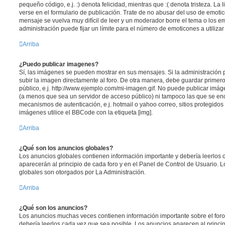
pequeño código, e.j. :) denota felicidad, mientras que :( denota tristeza. L
verse en el formulario de publicación. Trate de no abusar del uso de emot
mensaje se vuelva muy difícil de leer y un moderador borre el tema o los 
administración puede fijar un límite para el número de emoticones a utiliza
Arriba
¿Puedo publicar imagenes?
Sí, las imágenes se pueden mostrar en sus mensajes. Si la administración 
subir la imagen directamente al foro. De otra manera, debe guardar primero
público, e.j. http://www.ejemplo.com/mi-imagen.gif. No puede publicar im
(a menos que sea un servidor de acceso público) ni tampoco las que se e
mecanismos de autenticación, e.j. hotmail o yahoo correo, sitios protegidos 
imágenes utilice el BBCode con la etiqueta [img].
Arriba
¿Qué son los anuncios globales?
Los anuncios globales contienen información importante y debería leerlos 
aparecerán al principio de cada foro y en el Panel de Control de Usuario. 
globales son otorgados por La Administración.
Arriba
¿Qué son los anuncios?
Los anuncios muchas veces contienen información importante sobre el for
debería leerlos cada vez que sea posible. Los anuncios aparecen al princi