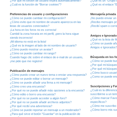
¿Por qué mi sesión de usuario expira automáticamente?
¿Qué es un "Grupo d
¿Cuál es la función de "Borrar cookies"?
¿Qué es el enlace "E
Preferencias de usuario y configuraciones
Mensajería privada
¿Cómo se puede cambiar mi configuración?
¡No puedo enviar un
¿Cómo evito que mi nombre de usuario aparezca en las
¡Recibo mensajes pr
listas de usuarios conectados?
¡Recibí spam o corre
¡La hora en los foros no es correcta!
Cambié la zona horaria en mi perfil, ¡pero la hora sigue
Amigos e Ignorado
siendo incorrecto!
¿Qué es la lista de 
¡Mi idioma no está en la lista!
¿Cómo se puede añadi
¿Qué es la imagen al lado de mi nombre de usuario?
Amigos e Ignorados
¿Cómo puedo mostrar un avatar?
¿Cómo se puede cambiar mi rango?
Búsqueda en los f
Cuando hago clic sobre el enlace de e-mail de un usuario,
¿Cómo se puede busc
¡me pide que me registre!
¿Por qué mi búsqued
¿Por qué mi búsqued
Publicación de mensajes
¿Cómo busco usuar
¿Cómo puedo crear un nuevo tema o enviar una respuesta?
¿Como se puede enco
¿Cómo se puede editar o borrar un mensaje?
¿Cómo se puede añadir una firma a mi mensaje?
Suscripciones y Fa
¿Cómo creo una encuesta?
¿Cuál es la diferenci
¿Por qué no se puede añadir más opciones a la encuesta?
suscribirme a un te
¿Cómo edito o borro una encuesta?
¿Cómo marcar Favori
¿Por qué no se puede acceder a algún foro?
específicos?
¿Por qué no se puede añadir archivos adjuntos?
¿Cómo me suscribo a
¿Por qué recibí una advertencia?
¿Cómo borro mis su
¿Cómo se puede reportar un mensaje a un moderador?
¿Para qué sirve el botón "Guardar" en la publicación de