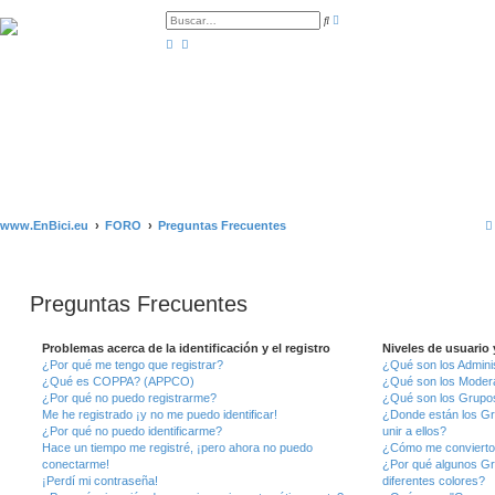
B
B
ú
u
s
s
q
c
u
a
e
r
d
a
a
v
a
n
z
a
d
a
www.EnBici.eu
FORO
Preguntas Frecuentes
Preguntas Frecuentes
Problemas acerca de la identificación y el registro
Niveles de usuario
¿Por qué me tengo que registrar?
¿Qué son los Admini
¿Qué es COPPA? (APPCO)
¿Qué son los Moder
¿Por qué no puedo registrarme?
¿Qué son los Grupo
Me he registrado ¡y no me puedo identificar!
¿Donde están los G
¿Por qué no puedo identificarme?
unir a ellos?
Hace un tiempo me registré, ¡pero ahora no puedo
¿Cómo me convierto
conectarme!
¿Por qué algunos Gr
¡Perdí mi contraseña!
diferentes colores?