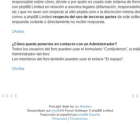
responsable sobre cómo, dónde o por quién es usado este sistema de foros
con phpBB Limited en relación a asuntos legales (difamación, responsabil
etc.) que no sean con respecto al sitio phpbb.com o la discreción misma de
correo a phpBB Limited
respecto del uso de terceras partes
de este softw
respuesta cortante o directamente no recibir respuesta.
Arriba
¿Cómo puedo ponerme en contacto con un Administrador?
Todos los usuarios del foro pueden usar el formulario “Contáctenos”, si está
Administrador del foro.
Los miembros del foro también pueden usar el enlace "El equipo".
Arriba
ProLight Style by
Ian Bradley
Desarrollado por
phpBB
® Forum Software © phpBB Limited
Traducción al español por
phpBB España
Privacidad
|
Condiciones