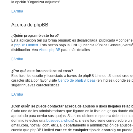
la opción "Organizar adjuntos".
Arriba
Acerca de phpBB
¿Quién programó este foro?
Esta aplicación (en su forma original) es desarrollada, publicada y contien
a
phpBB Limited
. Está hecho bajo la GNU (Licencia Pública General) versió
distribución. Vea
About phpBB
para más detalles.
Arriba
¿Por qué este foro no tiene tal cosa?
Este foro fue escrito y licenciado a través de phpBB Limited. Si usted cree
característica por favor visite
Centro de phpBB Ideas
(en Inglés), donde se 
sugerir nuevas características.
Arriba
¿Con quién se puede contactar acerca de abusos o usos ilegales relaci
Cada uno de los administradores que figuran en la lista del grupo donde di
apropiado para enviar sus quejas. Si así no obtiene respuesta debería trata
dominio (efectúe una
búsqueda whois
) o, si este foro tiene correo sobre u
gmail.com, hotmail.com, etc.), al departamento o administración de abusos d
cuenta que phpBB Limited
carece de cualquier tipo de control
y no puede