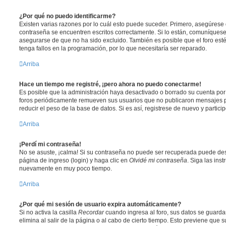
¿Por qué no puedo identificarme?
Existen varias razones por lo cuál esto puede suceder. Primero, asegúrese
contraseña se encuentren escritos correctamente. Si lo están, comuníques
asegurarse de que no ha sido excluido. También es posible que el foro est
tenga fallos en la programación, por lo que necesitaría ser reparado.
Arriba
Hace un tiempo me registré, ¡pero ahora no puedo conectarme!
Es posible que la administración haya desactivado o borrado su cuenta po
foros periódicamente remueven sus usuarios que no publicaron mensajes p
reducir el peso de la base de datos. Si es así, registrese de nuevo y partici
Arriba
¡Perdí mi contraseña!
No se asuste, ¡calma! Si su contraseña no puede ser recuperada puede desac
página de ingreso (login) y haga clic en
Olvidé mi contraseña
. Siga las ins
nuevamente en muy poco tiempo.
Arriba
¿Por qué mi sesión de usuario expira automáticamente?
Si no activa la casilla
Recordar
cuando ingresa al foro, sus datos se guard
elimina al salir de la página o al cabo de cierto tiempo. Esto previene que